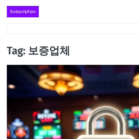
Skip
to
Subscription
content
Tag:
보증업체