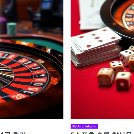
BettingInform