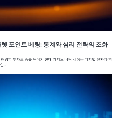
렛 포인트 베팅: 통계와 심리 전략의 조화
 현명한 투자로 승률 높이기 현대 카지노 베팅 시장은 디지털 전환과 함
라인…