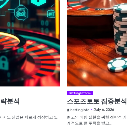
BettingInform
전략분석
스포츠토토 집중분석
July 6, 2026
bettinginfo
 카지노 산업은 빠르게 성장하고 있
최고의 베팅 실현을 위한 전략적 가
계적으로 큰 주목을 받고…