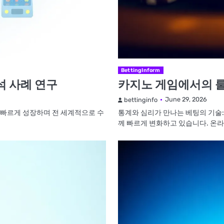
BettingInform
석 사례 연구
카지노 게임에서의 룰
June 29, 2026
bettinginfo
 빠르게 성장하며 전 세계적으로 수
통계와 심리가 만나는 베팅의 기술:
께 빠르게 변화하고 있습니다. 온