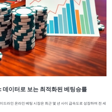
: 데이터로 보는 최적화된 베팅승률
이드라인 온라인 베팅 시장은 최근 몇 년 사이 급속도로 성장하며 전 세