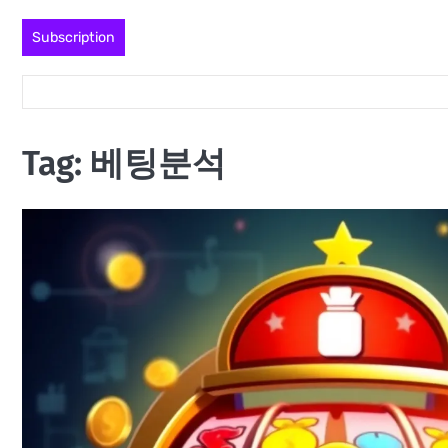
Skip
to
Subscription
content
Tag:
베팅분석