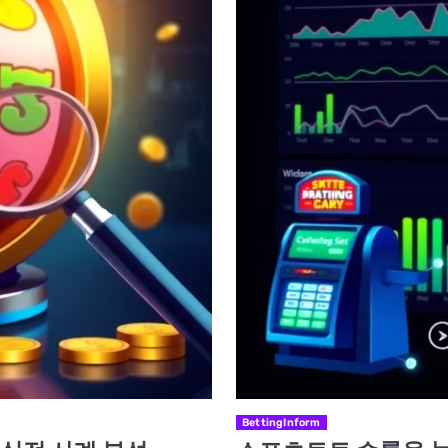
BettingInform