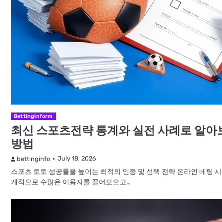
BettingInform
최신 스포츠전략 통계와 실전 사례로 알아
방법
July 18, 2026
bettinginfo
스포츠 토토 성공률을 높이는 최적의 인증 및 선택 전략 온라인 베팅 
계적으로 수많은 이용자를 끌어모으고…