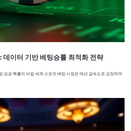
 데이터 기반 베팅승률 최적화 전략
팅 성공 확률의 비법 세계 스포츠 베팅 시장은 매년 급속도로 성장하며