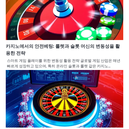
카지노에서의 안전베팅: 룰렛과 슬롯 머신의 변동성을 활
용한 전략
스마트 게임 플레이를 위한 변동성 활용 전략 글로벌 게임 산업은 매년
빠르게 성장하고 있으며, 특히 온라인 슬롯과 룰렛 같은 카지노…