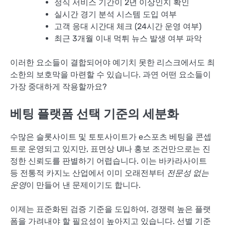
정식 서비스 기간이 2년 이상인지 확인
실시간 경기 분석 시스템 도입 여부
고객 응대 시간대 체크 (24시간 운영 여부)
최근 3개월 이내 먹튀 뉴스 발생 여부 파악
이러한 요소들이 결합되어야 예기치 못한 리스크에서도 최
소한의 보호막을 마련할 수 있습니다. 과연 어떤 요소들이
가장 중대하게 작용할까요?
베팅 플랫폼 선택 기준의 세분화
수많은 슬롯사이트 및 토토사이트가 e스포츠 베팅을 콘셉
트로 운영되고 있지만, 표면상 UI나 홍보 조건만으로는 진
정한 신뢰도를 판별하기 어렵습니다. 이는 바카라사이트
등 전통적 카지노 산업에서 이미 오래전부터
전문성 없는
운영
이 만들어 낸 문제이기도 합니다.
이제는 표준화된 검증 기준을 도입하여, 경쟁력 높은 플랫
폼을 가려내야 할 필요성이 높아지고 있습니다. 선별 기준