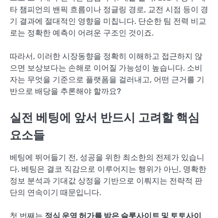
타 챔피언의 밴픽 흐름이나 정글링 경로, 교전 시점 등이 경
기 결과에 절대적인 영향을 미칩니다. 단순한 팀 전력 비교
로는 정확한 예측이 어려운 구조인 것이죠.
따라서, 이러한 시장동향을 정확히 이해하고 접근하지 않
으면 보상보다는 손해로 이어질 가능성이 높습니다. 소비
자는 무엇을 기준으로 플랫폼을 걸러내고, 어떤 근거를 기
반으로 배당을 추론해야 할까요?
실전 베팅에 앞서 반드시 고려할 핵심
요소들
베팅에 뛰어들기 전, 성공을 위한 최소한의 전제가 있습니
다. 베팅은 결코 직감으로 이루어지는 행위가 아닌, 명확한
정보 분석과 기대값 상정을 기반으로 이뤄지는 전략적 판
단의 연속이기 때문입니다.
첫 번째는
정식 운영 허가를 받은 슬롯사이트 및 토토사이