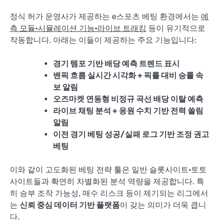
정식 허가 운영사가 제공하는 e스포츠 베팅 환경에서는
예
측 모듈·시뮬레이션 기능·라이브 트래킹
등이 유기적으로
작동합니다. 아래는 이들이 제공하는 주요 기능입니다:
경기 템포 기반 배당 예측 트렌드 표시
밴픽 흐름 실시간 시각화 + 픽률 대비 승률 속
보 알림
오즈마켓 연동형 비정규 곡선 배당 이탈 예측
라이브 채팅 분석 + 응원 수치 기반 전력 쏠림
알림
이전 경기 베팅 성공/실패 로그 기반 조정 권고
베팅
이와 같이 고도화된 베팅 전략 툴은 일반 슬롯사이트·토토
사이트들과 확연히 차별화된 분석 역량을 제공합니다. 특
히 승부 조작 가능성, 매수 리스크 등이 제기되는 리그에서
는
신뢰 중심 데이터 기반 플랫폼
이 갖는 의미가 더욱 큽니
다.