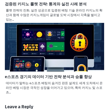
검증된 카지노 룰렛 전략: 통계와 실전 사례 분석
룰렛 전략의 진화, 실전 성공으로 입증된 베팅 기술 온라인 카지노의 확
산과 함께 수많은 카지노게임이 글로벌 도박 시장에서 각축을 벌이고
있는…
e스포츠 경기의 데이터 기반 전략 분석과 승률 향상
데이터가 말하는 e스포츠 베팅의 숨겨진 판돈 설계도 세계 도처에서 온
라인 베팅 시장은 극적인 성장을 이어가고 있으며, 특히 카지노 및 스포
츠…
Leave a Reply