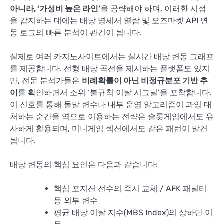
아니라, ‘가성비 높은 라인’
을 공략해야 하며, 이러한 시점
을 감지하는 데에는 배당 명세서 열람 및 오즈마켓 API 연
동 로그의 빠른 분석이 관건이 됩니다.
실제로 여러 카지노사이트에서는 실시간 배당 변동 그래프
를 제공합니다. 선형 배당 곡선을 제시하는 플랫폼도 있지
만, 전문 분석가들은
비례확률이 아닌 비정규분포 기반 추
이
를 확인하면서 소위 ‘불규칙 이탈 시그널’을 포착합니다.
이 신호를 통해 돌발 변수나 내부 운영 알고리즘이 과잉 대
처하는 순간을 역으로 이용하는 전략은 슬롯게임에서도 유
사하게 활용되며, 미니게임 섹션에서도 같은 패턴이 발견
됩니다.
배당 변동의 핵심 요인은 다음과 같습니다:
핵심 포지션 선수의 즉시 교체 / AFK 패널티
등 외부 변수
평균 배당 이탈 지수(MBS Index)의 상하단 이