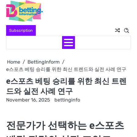
Skip
to
content
Subscription
Home
BettingInform
e스포츠 베팅 승리를 위한 최신 트렌드와 실전 사례 연구
e스포츠 베팅 승리를 위한 최신 트렌
드와 실전 사례 연구
November 16, 2025
bettinginfo
전문가가 선택하는 e스포츠