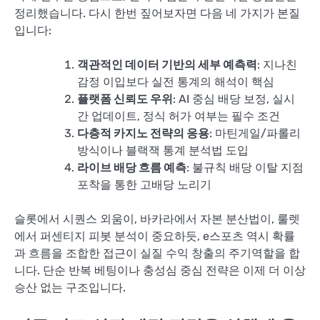
정리했습니다. 다시 한번 짚어보자면 다음 네 가지가 본질
입니다:
객관적인 데이터 기반의 세부 예측력
: 지나친
감정 이입보다 실전 통계의 해석이 핵심
플랫폼 신뢰도 우위
: AI 중심 배당 보정, 실시
간 업데이트, 정식 허가 여부는 필수 조건
다층적 카지노 전략의 응용
: 마틴게일/파롤리
방식이나 블랙잭 통계 분석법 도입
라이브 배당 흐름 예측
: 불규칙 배당 이탈 지점
포착을 통한 고배당 노리기
슬롯에서 시퀀스 외움이, 바카라에서 자본 분산법이, 룰렛
에서 퍼센티지 피봇 분석이 중요하듯, e스포츠 역시 확률
과 흐름을 조합한 접근이 실질 수익 창출의 주기역할을 합
니다. 단순 반복 베팅이나 충성심 중심 전략은 이제 더 이상
승산 없는 구조입니다.