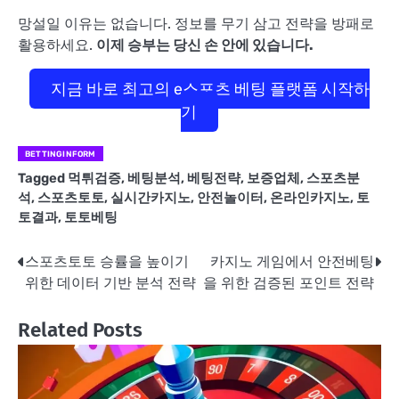
망설일 이유는 없습니다. 정보를 무기 삼고 전략을 방패로
활용하세요.
이제 승부는 당신 손 안에 있습니다.
지금 바로 최고의 e스포츠 베팅 플랫폼 시작하
기
BETTINGINFORM
Tagged
먹튀검증
,
베팅분석
,
베팅전략
,
보증업체
,
스포츠분
석
,
스포츠토토
,
실시간카지노
,
안전놀이터
,
온라인카지노
,
토
토결과
,
토토베팅
스포츠토토 승률을 높이기
카지노 게임에서 안전베팅
Post
위한 데이터 기반 분석 전략
을 위한 검증된 포인트 전략
navigation
Related Posts