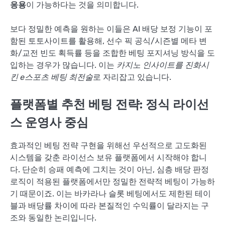
응용
이 가능하다는 것을 의미합니다.
보다 정밀한 예측을 원하는 이들은 AI 배당 보정 기능이 포
함된 토토사이트를 활용해, 선수 픽 공식/시즌별 메타 변
화/교전 빈도 획득률 등을 조합한 베팅 포지셔닝 방식을 도
입하는 경우가 많습니다. 이는
카지노 인사이트를 진화시
킨 e스포츠 베팅 최전술
로 자리잡고 있습니다.
플랫폼별 추천 베팅 전략: 정식 라이선
스 운영사 중심
효과적인 베팅 전략 구현을 위해선 우선적으로 고도화된
시스템을 갖춘 라이선스 보유 플랫폼에서 시작해야 합니
다. 단순히 승패 예측에 그치는 것이 아닌, 심층 배당 판정
로직이 적용된 플랫폼에서만 정밀한 전략적 베팅이 가능하
기 때문이죠. 이는 바카라나 슬롯 베팅에서도 제한된 테이
블과 배당률 차이에 따라 본질적인 수익률이 달라지는 구
조와 동일한 논리입니다.