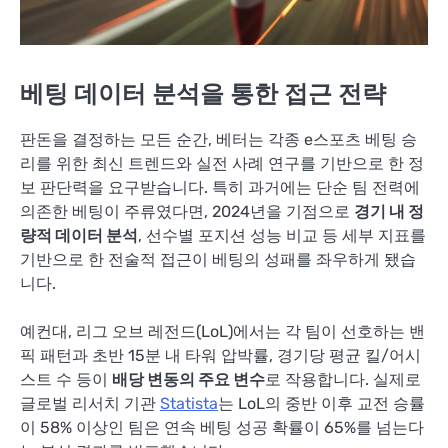
베팅 데이터 분석을 통한 접근 전략
판돈을 결정하는 모든 순간, 베터는 각종 e스포츠 베팅 승
리를 위한 최신 트렌드와 실전 사례 연구를 기반으로 한 정
보 판단력을 요구받습니다. 특히 과거에는 단순 팀 전력에
의존한 베팅이 주류였다면, 2024년을 기점으로
경기 내 정
량적 데이터 분석
, 선수별 포지션 성능 비교 등 세부 지표를
기반으로 한 전술적 접근이 베팅의 성패를 좌우하게 됐습
니다.
예컨대, 리그 오브 레전드(LoL)에서는 각 팀이 선호하는 밴
픽 패턴과 초반 15분 내 타워 압박률, 경기당 평균 킬/어시
스트 수 등이
배당 변동의 주요 변수
로 작용합니다. 실제로
글로벌 리서치 기관
Statista
는 LoL의 중반 이후 교전 승률
이 58% 이상인 팀은 연속 베팅 성공 확률이 65%를 넘는다