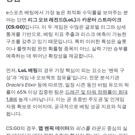
e스포츠 베팅에서 가장 높은 최적화 수익률을 보여주는 분
야는 단연
리그 오브 레전드(LoL)
과
카운터 스트라이크
(CS:GO)
입니다. 이 두 게임은 수많은 글로벌 리그와 상세
통계를 기반으로, 베팅 지표 추출과 리스크 예측이 가능한
구조를 갖추고 있기 때문입니다. 특히 이러한 특성은 슬롯
이나 룰렛처럼 완전 확률형 종목이 아닌, 실력 기반 승부를
예측하는 데 뛰어난 확장성을 제공합니다.
먼저,
LoL 베팅
의 경우 가장 핵심이 되는 요소는 ‘밴픽 구
성’과 ‘게임 내 오브젝트 점유율’입니다. 전문 분석기관
Oracle’s Elixir
등에 따르면, 일정 시즌 동안 바텀 듀오의 픽
률이 65% 이상 집중된 팀은
드래곤 및 타워 점령률이 최대
1.8배
높게 나타납니다. 이는 곧 초중반 주도권 및 인게임
자원 확보로 이어지며, 궁극적으로 베팅 성공 지표와 직결
됩니다.
CS:GO의 경우,
맵 밴픽 데이터
와
피스톨 라운드
중심의 실