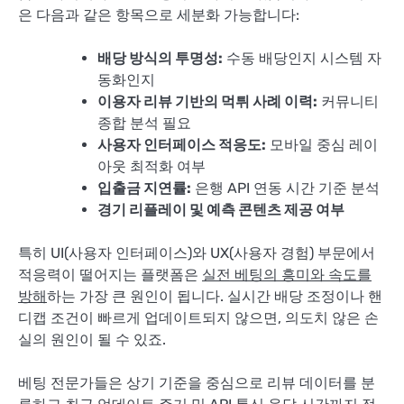
은 다음과 같은 항목으로 세분화 가능합니다:
배당 방식의 투명성:
수동 배당인지 시스템 자
동화인지
이용자 리뷰 기반의 먹튀 사례 이력:
커뮤니티
종합 분석 필요
사용자 인터페이스 적응도:
모바일 중심 레이
아웃 최적화 여부
입출금 지연률:
은행 API 연동 시간 기준 분석
경기 리플레이 및 예측 콘텐츠 제공 여부
특히 UI(사용자 인터페이스)와 UX(사용자 경험) 부문에서
적응력이 떨어지는 플랫폼은
실전 베팅의 흥미와 속도를
방해
하는 가장 큰 원인이 됩니다. 실시간 배당 조정이나 핸
디캡 조건이 빠르게 업데이트되지 않으면, 의도치 않은 손
실의 원인이 될 수 있죠.
베팅 전문가들은 상기 기준을 중심으로 리뷰 데이터를 분