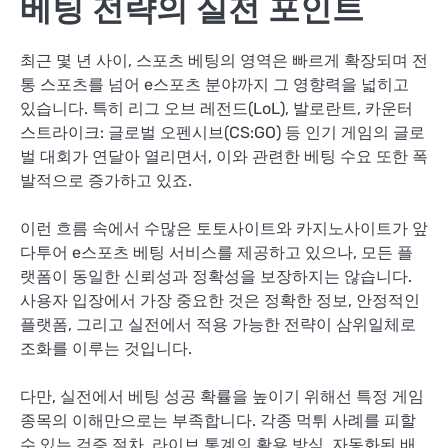
베팅 전략의 실전 포인트
최근 몇 년 사이, 스포츠 베팅의 영역은 빠르게 확장되며 전
통 스포츠를 넘어 e스포츠 분야까지 그 영향력을 넓히고
있습니다. 특히 리그 오브 레전드(LoL), 발로란트, 카운터
스트라이크: 글로벌 오펜시브(CS:GO) 등 인기 게임의 글로
벌 대회가 연달아 열리면서, 이와 관련한 베팅 수요 또한 폭
발적으로 증가하고 있죠.
이런 흐름 속에서 수많은 토토사이트와 카지노사이트가 앞
다투어 e스포츠 베팅 서비스를 제공하고 있으나, 모든 플
랫폼이 동일한 신뢰성과 정확성을 보장하지는 않습니다.
사용자 입장에서 가장 중요한 것은 정확한 정보, 안정적인
플랫폼, 그리고 실전에서 적용 가능한 전략이 삼위일체로
조화를 이루는 것입니다.
다만, 실전에서 베팅 성공 확률을 높이기 위해선 특정 게임
종목의 이해만으로는 부족합니다. 각종 먹튀 사례를 피할
수 있는 검증 절차, 라이브 통계의 활용 방식, 자동화된 배