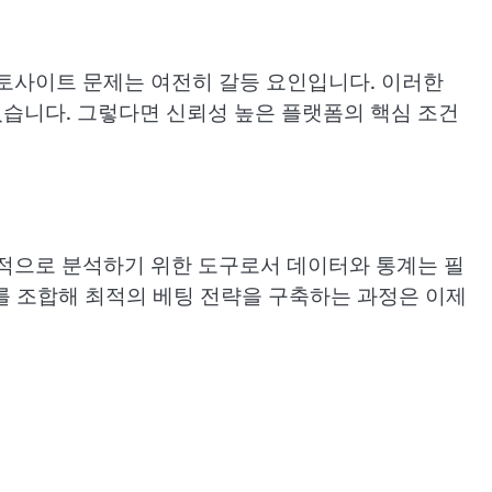
토사이트 문제는 여전히 갈등 요인입니다. 이러한
습니다. 그렇다면 신뢰성 높은 플랫폼의 핵심 조건
관적으로 분석하기 위한 도구로서 데이터와 통계는 필
이터를 조합해 최적의 베팅 전략을 구축하는 과정은 이제