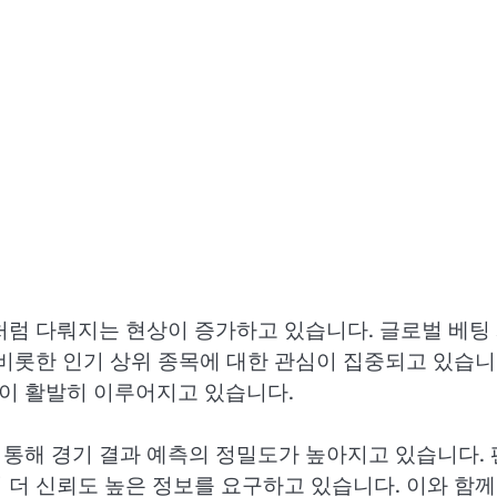
럼 다뤄지는 현상이 증가하고 있습니다. 글로벌 베팅 
비롯한 인기 상위 종목에 대한 관심이 집중되고 있습니
도입이 활발히 이루어지고 있습니다.
 경기 결과 예측의 정밀도가 높아지고 있습니다. 팬텀 베
 더 신뢰도 높은 정보를 요구하고 있습니다. 이와 함께