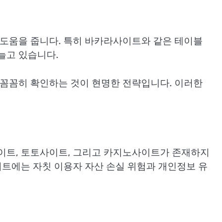
 도움을 줍니다. 특히 바카라사이트와 같은 테이블
늘고 있습니다.
 꼼꼼히 확인하는 것이 현명한 전략입니다. 이러한
사이트, 토토사이트, 그리고 카지노사이트가 존재하지
이트에는 자칫 이용자 자산 손실 위험과 개인정보 유