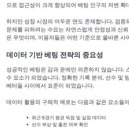
으로 접근성이 크게 향상되어 베팅 인구의 저변 확
하지만 성장 시장의 어두운 면도 존재합니다. 검증
문제를 피하려는 수요는 자연스럽게 안정성과 신뢰성
은 무엇이며, 이용자들은 어떤 기준으로 올바른 사
데이터 기반 베팅 전략의 중요성
성공적인 베팅은 감과 운에만 의존하지 않습니다. 
수 요소가 되었습니다. 정확한 기록 분석, 선수 및 
베터들 사이에서 표준이 되었습니다.
데이터 활용의 구체적 예로는 다음과 같은 요소들이
최근 5경기 평균 득점 및 실점 데이터
선수 부상 및 출전 여부 확인