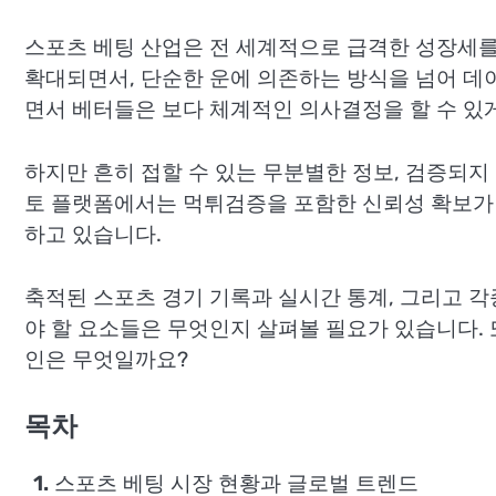
스포츠 베팅 산업은 전 세계적으로 급격한 성장세를 
확대되면서, 단순한 운에 의존하는 방식을 넘어 데
면서 베터들은 보다 체계적인 의사결정을 할 수 있
하지만 흔히 접할 수 있는 무분별한 정보, 검증되
토 플랫폼에서는 먹튀검증을 포함한 신뢰성 확보가 
하고 있습니다.
축적된 스포츠 경기 기록과 실시간 통계, 그리고 각
야 할 요소들은 무엇인지 살펴볼 필요가 있습니다.
인은 무엇일까요?
목차
1.
스포츠 베팅 시장 현황과 글로벌 트렌드