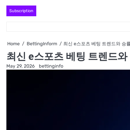
Skip
to
Subscription
content
Home
BettingInform
최신 e스포츠 베팅 트렌드와 승
최신 e스포츠 베팅 트렌드와
May 29, 2026
bettinginfo