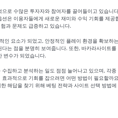
적으로 수많은 투자자와 참여자를 끌어들이고 있습니다
옵션은 이용자들에게 새로운 재미와 수익 기회를 제공합
위험과 문제도 급증하고 있습니다.
인 요소가 되었고, 안정적인 플레이 환경을 확보하는 
된다는 점을 분명히 보여줍니다. 또한, 바카라사이트를
한 변수가 되었습니다.
 수집하고 분석하는 일도 점점 늘어나고 있으며, 각종 
 효과적으로 기회를 잡으려면 어떤 방법이 필요할까요
대한 해답을 찾기 위해 베팅 전략과 사이트 선택 방법에