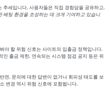
는 추세입니다. 사용자들은 직접 경험담을 공유하고,
 베팅 환경을 조성하는 데 크게 기여하고 있습니
봐야 할 위험 신호는 사이트의 입출금 정책입니다.
인 출금 제한, 연속되는 시스템 점검 공지 등은 위
반면, 문의에 대한 답변이 없거나 회피성 태도를 보
소 변경 역시 위험 신호에 포함됩니다.