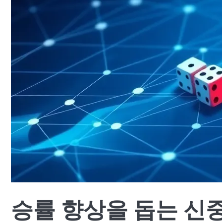
승률 향상을 돕는 신