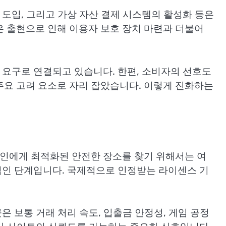
 도입, 그리고 가상 자산 결제 시스템의 활성화 등은
 출현으로 인해 이용자 보호 장치 마련과 더불어
 요구로 연결되고 있습니다. 한편, 소비자의 선호도
주요 고려 요소로 자리 잡았습니다. 이렇게 진화하는
본인에게 최적화된 안전한 장소를 찾기 위해서는 여
적인 단계입니다. 국제적으로 인정받는 라이센스 기
은 보통 거래 처리 속도, 입출금 안정성, 게임 공정