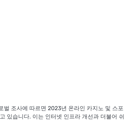
벌 조사에 따르면 2023년 온라인 카지노 및 스포
지고 있습니다. 이는 인터넷 인프라 개선과 더불어 쉬