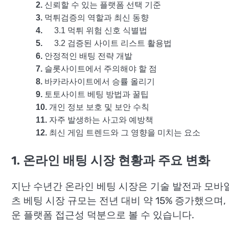
2.
신뢰할 수 있는 플랫폼 선택 기준
3.
먹튀검증의 역할과 최신 동향
4.
3.1
먹튀 위험 신호 식별법
5.
3.2
검증된 사이트 리스트 활용법
6.
안정적인 배팅 전략 개발
7.
슬롯사이트에서 주의해야 할 점
8.
바카라사이트에서 승률 올리기
9.
토토사이트 베팅 방법과 꿀팁
10.
개인 정보 보호 및 보안 수칙
11.
자주 발생하는 사고와 예방책
12.
최신 게임 트렌드와 그 영향을 미치는 요소
1. 온라인 배팅 시장 현황과 주요 변화
지난 수년간 온라인 베팅 시장은 기술 발전과 모바일
츠 베팅 시장 규모는 전년 대비 약 15% 증가했으
운 플랫폼 접근성 덕분으로 볼 수 있습니다.