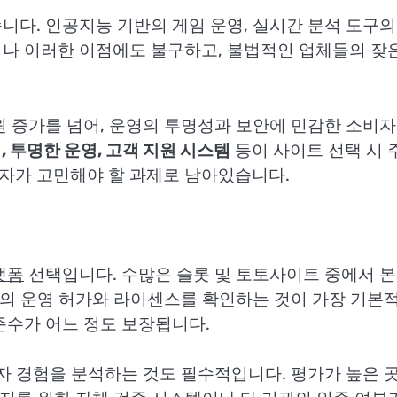
다. 인공지능 기반의 게임 운영, 실시간 분석 도구의
나 이러한 이점에도 불구하고, 불법적인 업체들의 잦은
 증가를 넘어, 운영의 투명성과 보안에 민감한 소비자
 투명한 운영, 고객 지원 시스템
등이 사이트 선택 시 
자가 고민해야 할 과제로 남아있습니다.
랫폼
선택입니다. 수많은 슬롯 및 토토사이트 중에서 
이트의 운영 허가와 라이센스를 확인하는 것이 가장 기본
준수가 어느 정도 보장됩니다.
자 경험을 분석하는 것도 필수적입니다. 평가가 높은 곳