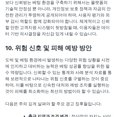
보다 신뢰받는 베팅 환경을 구축하기 위해서는 플랫폼의
기술적 안정성 뿐 아니라, 개인정보 보호 정책과 자금의 안
전한 관리가 투명하게 공개되어야 하며, 사용자 평가와 외
부 감시 역할도 함께 강화되어야 합니다. 체계적이고 신뢰
할 만한 고객지원 시스템이 뒷받침될 때, 이용자들은 데이
터 기반 의사결정을 자신감 있게 내릴 수 있습니다.
10. 위험 신호 및 피해 예방 방안
도박 및 베팅 환경에서 발생하는 다양한 위험 상황을 사전
에 인지하고 대비하는 능력은 베팅 성공률 향상을 위한 필
수 역량입니다. 신뢰할 수 있는 통계와 사례 분석 자료를 통
해 보편적으로 나타나는 위험 신호를 구별하는 것이 중요
하며, 이를 바탕으로 신속한 대처와 예방 조치를 실행하는
것이 피해를 최소화하는 최선의 방법이라 할 수 있습니다.
다음은 주의 깊게 살펴야 할 주요 경고 징후들입니다:
출금 지연과 조건 변경
: 정상적인 카지노 사이