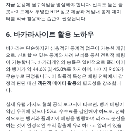
자금 운용에 필수적임을 명심해야 합니다. 신뢰도 높은 슬
롯사이트에서 투명한 RTP 정보 제공과 게임내 통계 데이
터를 적극 활용하는 습관이 권장됩니다.
6. 바카라사이트 활용 노하우
바카라는 단순하지만 심층적인 통계적 접근이 가능한 게임
으로, 신뢰할 수 있는 통계와 사례 분석을 통한 전략적 베팅
이 가능합니다. 바카라게임의 승률은 일반적으로 플레이어
와 뱅커가 약 44.6% 및 45.8%를 차지하며, 나머지 9.6%가
무승부로 판정됩니다. 이 확률적 특성은 베팅 전략에서 감
정적 판단 대신
객관적 데이터 활용
의 필요성을 강조합니
다.
실제 유럽 카지노 협회 공식 보고서에 따르면, 뱅커 베팅이
약간 우위에 있으나 5%의 수수료를 감안해야 하므로, 전략
적으로는 뱅커와 플레이어 베팅을 병행하며 리스크 분산을
하는 것이 안정적인 수익 창출에 유리하다고 알려져 있습