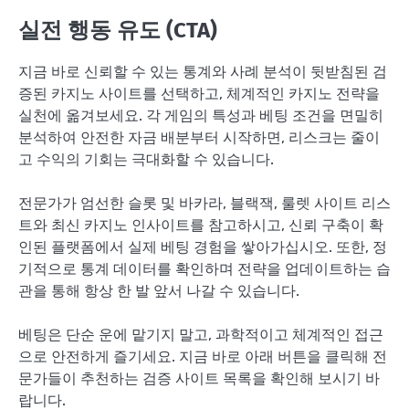
실전 행동 유도 (CTA)
지금 바로 신뢰할 수 있는 통계와 사례 분석이 뒷받침된 검
증된 카지노 사이트를 선택하고, 체계적인 카지노 전략을
실천에 옮겨보세요. 각 게임의 특성과 베팅 조건을 면밀히
분석하여 안전한 자금 배분부터 시작하면, 리스크는 줄이
고 수익의 기회는 극대화할 수 있습니다.
전문가가 엄선한 슬롯 및 바카라, 블랙잭, 룰렛 사이트 리스
트와 최신 카지노 인사이트를 참고하시고, 신뢰 구축이 확
인된 플랫폼에서 실제 베팅 경험을 쌓아가십시오. 또한, 정
기적으로 통계 데이터를 확인하며 전략을 업데이트하는 습
관을 통해 항상 한 발 앞서 나갈 수 있습니다.
베팅은 단순 운에 맡기지 말고, 과학적이고 체계적인 접근
으로 안전하게 즐기세요. 지금 바로 아래 버튼을 클릭해 전
문가들이 추천하는 검증 사이트 목록을 확인해 보시기 바
랍니다.