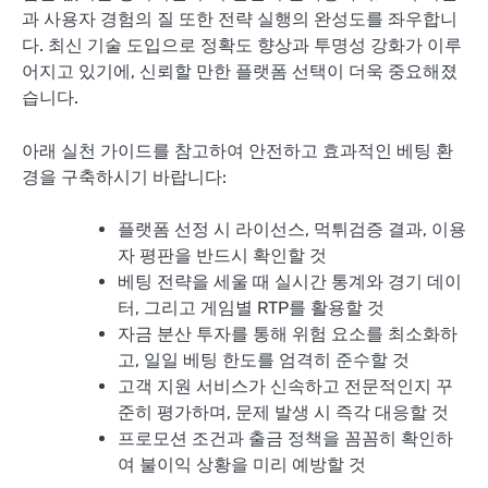
과 사용자 경험의 질 또한 전략 실행의 완성도를 좌우합니
다. 최신 기술 도입으로 정확도 향상과 투명성 강화가 이루
어지고 있기에, 신뢰할 만한 플랫폼 선택이 더욱 중요해졌
습니다.
아래 실천 가이드를 참고하여 안전하고 효과적인 베팅 환
경을 구축하시기 바랍니다:
플랫폼 선정 시 라이선스, 먹튀검증 결과, 이용
자 평판을 반드시 확인할 것
베팅 전략을 세울 때 실시간 통계와 경기 데이
터, 그리고 게임별 RTP를 활용할 것
자금 분산 투자를 통해 위험 요소를 최소화하
고, 일일 베팅 한도를 엄격히 준수할 것
고객 지원 서비스가 신속하고 전문적인지 꾸
준히 평가하며, 문제 발생 시 즉각 대응할 것
프로모션 조건과 출금 정책을 꼼꼼히 확인하
여 불이익 상황을 미리 예방할 것