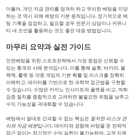
더불어, 개인 자금 관리를 엄격히 하고 무리한 베팅을 지양
하는 것 역시 피해 예방의 기본 원칙입니다. 정기적으로 베
팅 기록을 점검하고, 필요할 경우 전문가 상담이나 커뮤니
티 내 조언을 활용하는 것도 좋은 대응 방법입니다.
마무리 요약과 실전 가이드
안전베팅을 위한 스포츠전략에서 가장 중점은 신뢰할 수
있는 통계와 사례 분석입니다. 이를 통해 슬롯, 바카라, 블
랙잭, 룰렛 등 각종 게임의 기본 확률 및 리스크를 정확히
이해하고, 데이터를 기반으로 한 과학적 접근법을 구현할
수 있습니다. 수많은 카지노 인사이트와 플랫폼 비교, 먹튀
검증 절차를 종합적으로 고려하면 불필요한 위험을 낮추고
수익 가능성을 극대화할 수 있습니다.
베팅에서 절대로 간과할 수 없는 핵심은
철저한 리스크 관
리와 자금 배분
입니다. 데이터와 경험에 바탕을 둔 전략적
접근 없이는 장기적인 수익 실현이 불가능하며, 고객 지원