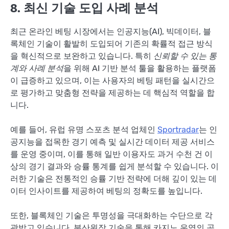
8. 최신 기술 도입 사례 분석
최근 온라인 베팅 시장에서는 인공지능(AI), 빅데이터, 블
록체인 기술이 활발히 도입되어 기존의 확률적 접근 방식
을 혁신적으로 보완하고 있습니다. 특히
신뢰할 수 있는 통
계와 사례 분석
을 위해 AI 기반 분석 툴을 활용하는 플랫폼
이 급증하고 있으며, 이는 사용자의 베팅 패턴을 실시간으
로 평가하고 맞춤형 전략을 제공하는 데 핵심적 역할을 합
니다.
예를 들어, 유럽 유명 스포츠 분석 업체인
Sportradar
는 인
공지능을 접목한 경기 예측 및 실시간 데이터 제공 서비스
를 운영 중이며, 이를 통해 일반 이용자도 과거 수천 건 이
상의 경기 결과와 승률 통계를 쉽게 분석할 수 있습니다. 이
러한 기술은 전통적인 승률 기반 전략에 더해 깊이 있는 데
이터 인사이트를 제공하여 베팅의 정확도를 높입니다.
또한, 블록체인 기술은 투명성을 극대화하는 수단으로 각
광받고 있습니다. 분산원장 기술을 통해 카지노 운영의 공