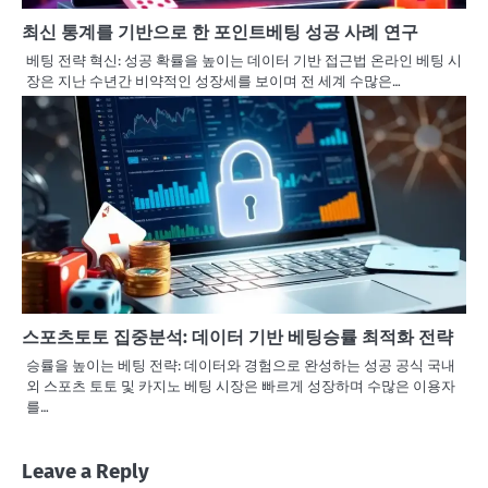
최신 통계를 기반으로 한 포인트베팅 성공 사례 연구
베팅 전략 혁신: 성공 확률을 높이는 데이터 기반 접근법 온라인 베팅 시
장은 지난 수년간 비약적인 성장세를 보이며 전 세계 수많은…
스포츠토토 집중분석: 데이터 기반 베팅승률 최적화 전략
승률을 높이는 베팅 전략: 데이터와 경험으로 완성하는 성공 공식 국내
외 스포츠 토토 및 카지노 베팅 시장은 빠르게 성장하며 수많은 이용자
를…
Leave a Reply