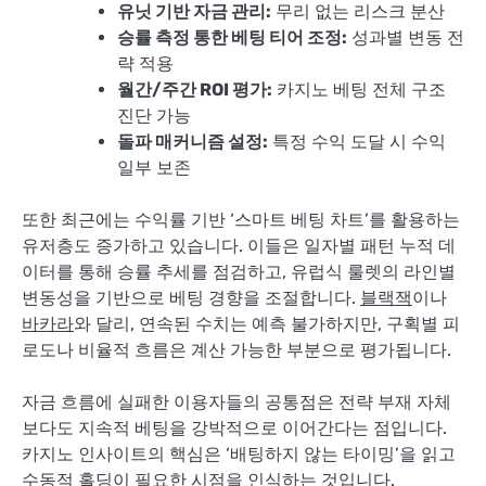
유닛 기반 자금 관리:
무리 없는 리스크 분산
승률 측정 통한 베팅 티어 조정:
성과별 변동 전
략 적용
월간/주간 ROI 평가:
카지노 베팅 전체 구조
진단 가능
돌파 매커니즘 설정:
특정 수익 도달 시 수익
일부 보존
또한 최근에는 수익률 기반 ‘스마트 베팅 차트’를 활용하는
유저층도 증가하고 있습니다. 이들은 일자별 패턴 누적 데
이터를 통해 승률 추세를 점검하고, 유럽식 룰렛의 라인별
변동성을 기반으로 베팅 경향을 조절합니다.
블랙잭
이나
바카라
와 달리, 연속된 수치는 예측 불가하지만, 구획별 피
로도나 비율적 흐름은 계산 가능한 부분으로 평가됩니다.
자금 흐름에 실패한 이용자들의 공통점은 전략 부재 자체
보다도 지속적 베팅을 강박적으로 이어간다는 점입니다.
카지노 인사이트의 핵심은 ‘배팅하지 않는 타이밍’을 읽고
수동적 홀딩이 필요한 시점을 인식하는 것입니다.