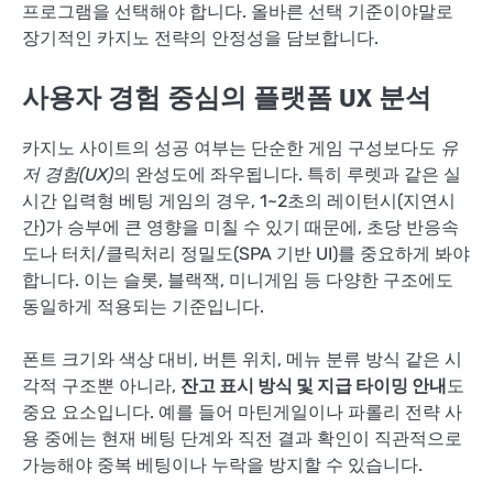
프로그램을 선택해야 합니다. 올바른 선택 기준이야말로
장기적인 카지노 전략의 안정성을 담보합니다.
사용자 경험 중심의 플랫폼 UX 분석
카지노 사이트의 성공 여부는 단순한 게임 구성보다도
유
저 경험(UX)
의 완성도에 좌우됩니다. 특히 루렛과 같은 실
시간 입력형 베팅 게임의 경우, 1~2초의 레이턴시(지연시
간)가 승부에 큰 영향을 미칠 수 있기 때문에, 초당 반응속
도나 터치/클릭처리 정밀도(SPA 기반 UI)를 중요하게 봐야
합니다. 이는 슬롯, 블랙잭, 미니게임 등 다양한 구조에도
동일하게 적용되는 기준입니다.
폰트 크기와 색상 대비, 버튼 위치, 메뉴 분류 방식 같은 시
각적 구조뿐 아니라,
잔고 표시 방식 및 지급 타이밍 안내
도
중요 요소입니다. 예를 들어 마틴게일이나 파롤리 전략 사
용 중에는 현재 베팅 단계와 직전 결과 확인이 직관적으로
가능해야 중복 베팅이나 누락을 방지할 수 있습니다.