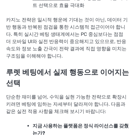
트 선택으로 효율 극대화
카지노 전략은 일시적 행운에 기대는 것이 아닌, 데이터 기
반 행동과 반복된 점검을 통한 시스템적 접근이어야 합니
다. 특히 실시간 베팅 생태계에서는 PC 중심보다는 점점
더 모바일 UI와 실전 반응력이 중요해지고 있으므로, 반응
속도와 정보 노출 간극이 전략 결과에 직접 영향을 미치는
구조임을 이해해야 합니다.
루렛 베팅에서 실제 행동으로 이어지는
선택
단순한 재미를 넘어, 수익을 실현 가능한 전략으로 확장시
키려면 베팅에 임하는 자세부터 달라져야 합니다. 다음과
같은 실전 적용 사항을 체크해 보시기 바랍니다:
지금 사용하는 플랫폼은 정식 라이선스를 갖췄
는가?