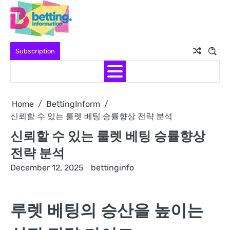
Skip
to
content
Subscription
Home
BettingInform
신뢰할 수 있는 룰렛 베팅 승률향상 전략 분석
신뢰할 수 있는 룰렛 베팅 승률향상
전략 분석
December 12, 2025
bettinginfo
루렛 베팅의 승산을 높이는