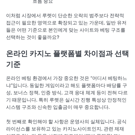
흐름 중요
이처럼 시장에서 루렛이 단순한 오락의 범주보다 전략적
접근이 필요한 영역으로 확장되고 있는 가운데, 일반 유저
들은 어떤 기준으로 본인에게 맞는 사이트와 베팅 구조를
선택하는 것이 좋을까요?
온라인 카지노 플랫폼별 차이점과 선택
기준
온라인 베팅 환경에서 가장 중요한 것은 “어디서 베팅하느
냐”입니다. 동일한 게임이라고 해도 플랫폼마다 배당률 구
성, 보너스 정책, 인증 방식, 고객 응대 체계 등이 전혀 다르
기 때문입니다. 특히 루렛은 실시간 진행 특성상 안정적인
시스템 구조와 신속한 입출금이 매우 중요합니다.
첫 번째로 확인해야 할 사항은 운영사의 실체입니다. 공식
라이선스를 보유하고 있는 카지노사이트인지, 관련 제재