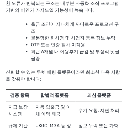
환 오류가 반복되는 구조는 대부분 자동화 조작 프로그램
기반의 비인가 카지노일 가능성이 높습니다.
출금 조건이 지나치게 까다로운 프로모션 구
조
불분명한 회사명 및 사업자 등록 정보 누락
OTP 또는 인증 절차 미적용
최근 6개월 내 이용후기 급감 및 부정적 댓글
급증
신뢰할 수 있는 루렛 베팅 플랫폼이라면 최소한 다음 사항
을 갖춰야 합니다:
검증 항목
합법적 플랫폼
의심 플랫폼
지급 보장
자동 입출금 및 이
수기 요청, 지연 처리
시스템
체 이력 제공
규제 기관
UKGC, MGA 등 정
정보 누락 또는 가짜