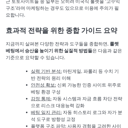
근 토토사이트들 중 일부는 오히려 미국식 룰렛을 ‘고수익
구조’라며 마케팅하는 경우도 있으므로 이용에 주의가 필
요합니다.
효과적 전략을 위한 종합 가이드 요약
지금까지 살펴본 다양한 전략과 도구들을 종합하면,
룰렛
베팅에서 승산을 높이기 위한 실질적 방법들
은 다음과 같은
기준으로 요약할 수 있습니다.
실력 기반 분석:
마틴게일, 파롤리 등 수치 기
반 전략의 원리 이해
안전성 확보:
신뢰 가능한 인증 사이트 위주로
베팅 환경 구성
감정 통제:
자동 시스템과 자금 흐름 차단 전략
으로 리스크 대응능력 강화
베팅 일지 관리:
자동 히스토리 로그와 자가 분
석 도구로 방향성 교정
플랫폼 구조 파악:
사용자 경험을 고려한 사이