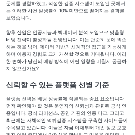
문제를 경험하였고, 적절한 검증 시스템이 도입된 곳에서
는 이러한 사건 발생률이 10% 미만으로 떨어지는 결과를
보였습니다.
향후 산업은 인공지능과 빅데이터 분석 도입으로 맞춤형
베팅 전략이 활성화될 전망입니다. 이는 단순히 운에 의존
하는 것을 넘어, 데이터 기반의 체계적인 접근을 가능하게
하며 이용자 경험도 크게 개선할 것으로 기대됩니다. 이러
한 변화가 당신의 베팅 방식에 어떤 영향을 미칠지 궁금하
지 않으신가요?
신뢰할 수 있는 플랫폼 선별 기준
플랫폼 선택은 베팅 성공률에 직결되는 중요 요소입니다.
먼저 확인해야 할 것은 운영자의 신뢰성과 관련된 공식 인
증입니다. 공식 라이선스, 공인 기관의 인증 마크, 그리고
최근에는 자체적인 먹튀검증 시스템을 구축한 사이트들이
주목받고 있습니다. 이들은 자금 이체부터 개인 정보 보호
까지 여러 측면에서 안전성을 확보하고 있음을 의미합니