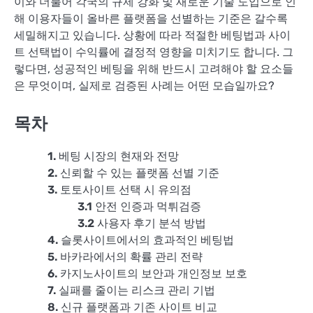
이와 더불어 각국의 규제 강화 및 새로운 기술 도입으로 인
해 이용자들이 올바른 플랫폼을 선별하는 기준은 갈수록
세밀해지고 있습니다. 상황에 따라 적절한 베팅법과 사이
트 선택법이 수익률에 결정적 영향을 미치기도 합니다. 그
렇다면, 성공적인 베팅을 위해 반드시 고려해야 할 요소들
은 무엇이며, 실제로 검증된 사례는 어떤 모습일까요?
목차
1.
베팅 시장의 현재와 전망
2.
신뢰할 수 있는 플랫폼 선별 기준
3.
토토사이트 선택 시 유의점
3.1
안전 인증과 먹튀검증
3.2
사용자 후기 분석 방법
4.
슬롯사이트에서의 효과적인 베팅법
5.
바카라에서의 확률 관리 전략
6.
카지노사이트의 보안과 개인정보 보호
7.
실패를 줄이는 리스크 관리 기법
8.
신규 플랫폼과 기존 사이트 비교