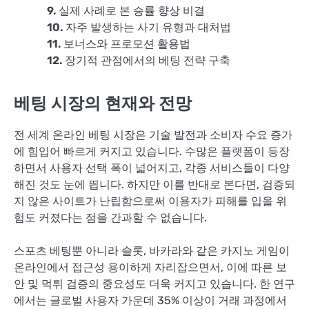
9.
실제 사례로 본 승률 향상 비결
10.
자주 발생하는 사기 유형과 대처법
11.
보너스와 프로모션 활용법
12.
장기적 관점에서의 베팅 전략 구축
베팅 시장의 현재와 전망
전 세계 온라인 베팅 시장은 기술 발전과 소비자 수요 증가
에 힘입어 빠르게 커지고 있습니다. 수많은 플랫폼이 등장
하면서 사용자 선택 폭이 넓어지고, 각종 서비스들이 다양
해진 것도 눈에 띕니다. 하지만 이를 반대로 본다면, 검증되
지 않은 사이트가 난립함으로써 이용자가 피해를 입을 위
험도 커졌다는 점을 간과할 수 없습니다.
스포츠 베팅뿐 아니라 슬롯, 바카라와 같은 카지노 게임이
온라인에서 접근성 용이하게 자리잡으면서, 이에 따른 보
안 및 먹튀 검증의 중요성도 더욱 커지고 있습니다. 한 연구
에서는 글로벌 사용자 가운데 35% 이상이 거래 과정에서