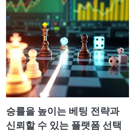
승률을 높이는 베팅 전략과
신뢰할 수 있는 플랫폼 선택