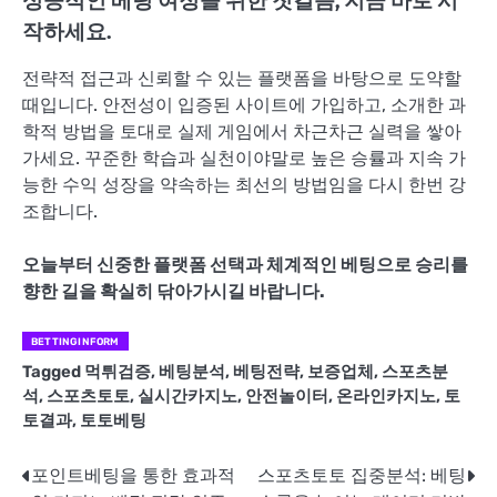
성공적인 베팅 여정을 위한 첫걸음, 지금 바로 시
작하세요.
전략적 접근과 신뢰할 수 있는 플랫폼을 바탕으로 도약할
때입니다. 안전성이 입증된 사이트에 가입하고, 소개한 과
학적 방법을 토대로 실제 게임에서 차근차근 실력을 쌓아
가세요. 꾸준한 학습과 실천이야말로 높은 승률과 지속 가
능한 수익 성장을 약속하는 최선의 방법임을 다시 한번 강
조합니다.
오늘부터 신중한 플랫폼 선택과 체계적인 베팅으로 승리를
향한 길을 확실히 닦아가시길 바랍니다.
BETTINGINFORM
Tagged
먹튀검증
,
베팅분석
,
베팅전략
,
보증업체
,
스포츠분
석
,
스포츠토토
,
실시간카지노
,
안전놀이터
,
온라인카지노
,
토
토결과
,
토토베팅
포인트베팅을 통한 효과적
스포츠토토 집중분석: 베팅
Post