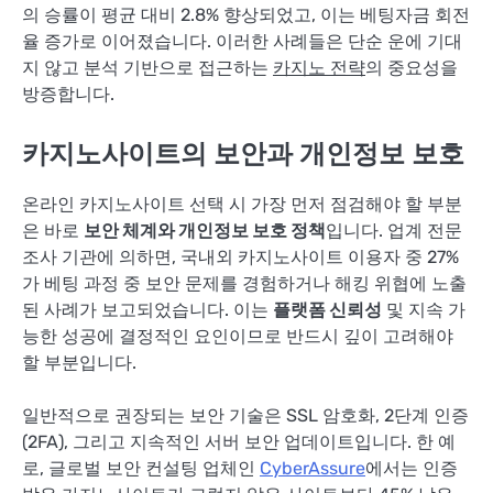
의 승률이 평균 대비 2.8% 향상되었고, 이는 베팅자금 회전
율 증가로 이어졌습니다. 이러한 사례들은 단순 운에 기대
지 않고 분석 기반으로 접근하는
카지노 전략
의 중요성을
방증합니다.
카지노사이트의 보안과 개인정보 보호
온라인 카지노사이트 선택 시 가장 먼저 점검해야 할 부분
은 바로
보안 체계와 개인정보 보호 정책
입니다. 업계 전문
조사 기관에 의하면, 국내외 카지노사이트 이용자 중 27%
가 베팅 과정 중 보안 문제를 경험하거나 해킹 위협에 노출
된 사례가 보고되었습니다. 이는
플랫폼 신뢰성
및 지속 가
능한 성공에 결정적인 요인이므로 반드시 깊이 고려해야
할 부분입니다.
일반적으로 권장되는 보안 기술은 SSL 암호화, 2단계 인증
(2FA), 그리고 지속적인 서버 보안 업데이트입니다. 한 예
로, 글로벌 보안 컨설팅 업체인
CyberAssure
에서는 인증