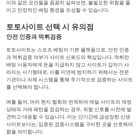
이와 같은 요건들을 꼼꼼히 살펴보면, 불필요한 위험을 줄
이고 안정적인 베팅 환경을 조성할 수 있습니다.
토토사이트 선택 시 유의점
안전 인증과 먹튀검증
토토사이트는 스포츠 베팅의 기본 플랫폼으로, 안전 인증
과 먹튀검증 여부가 사이트 신뢰도의 핵심입니다. 먹튀란
배팅 사용자에게 돈을 지급하지 않고 사이트가 갑자기 사
라지는 사기형태로, 이를 미연에 방지하기 위해서는 전문
기관이나 자체 시스템을 통해 주기적으로 검증하는 사이트
를 선택해야 합니다.
예를 들어, 여러 현지 협회와 연계하여 매달 사이트의 재정
상태와 거래 패턴을 점검하는 경우, 위험 신호를 사전에 발
견하고 대응할 수 있습니다. 이는 단기간에 급성장한 신생
사이트보다는, 입증된 검증시스템을 구비한 곳을 선호해야
함을 의미합니다.