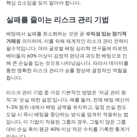
핵심 요소임을 잊지 말아야 합니다.
실패를 줄이는 리스크 관리 기법
베팅에서 실패를 최소화하는 것은 곧
수익성 있는 장기적
거래
를 의미하며, 이를 위해 체계적인 리스크 관리 전략이
필수적입니다. 여러 글로벌 베팅 심리학 연구들에 따르면,
베터들의 60% 이상이 감정적 판단과 과도한 베팅으로 인
해 큰 손실을 입는 것으로 나타났습니다. 따라서 데이터를
통한 명확한 리스크 관리가 승률 향상에 결정적인 역할을
합니다.
리스크 관리 기법 중 가장 기본적인 방법은 ‘자금 관리 원
칙’과 ‘손실 제한 설정’입니다. 예를 들어, 전체 베팅 예산의
1~3% 범위 내에서 배팅 금액을 유지하고, 일정 손실 한도
도달 시 즉시 베팅을 중단하는 방식을 엄격히 적용하는 법
입니다. 이 기법이 적용된 그룹의 경우, 그렇지 않은 그룹
대비 손실 폭이 평균 40% 이상 적은 수치를 기록한 통계가
있습니다.