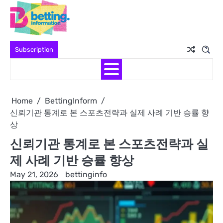
Skip
to
content
Subscription
Home
BettingInform
신뢰기관 통계로 본 스포츠전략과 실제 사례 기반 승률 향
상
신뢰기관 통계로 본 스포츠전략과 실
제 사례 기반 승률 향상
May 21, 2026
bettinginfo