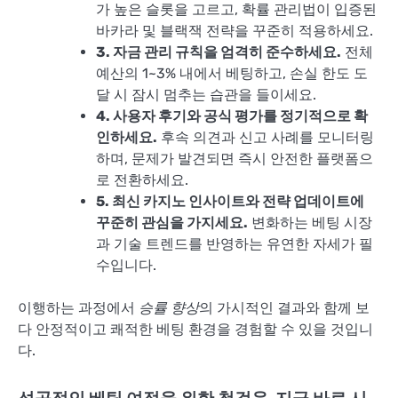
가 높은 슬롯을 고르고, 확률 관리법이 입증된
바카라 및 블랙잭 전략을 꾸준히 적용하세요.
3. 자금 관리 규칙을 엄격히 준수하세요.
전체
예산의 1~3% 내에서 베팅하고, 손실 한도 도
달 시 잠시 멈추는 습관을 들이세요.
4. 사용자 후기와 공식 평가를 정기적으로 확
인하세요.
후속 의견과 신고 사례를 모니터링
하며, 문제가 발견되면 즉시 안전한 플랫폼으
로 전환하세요.
5. 최신 카지노 인사이트와 전략 업데이트에
꾸준히 관심을 가지세요.
변화하는 베팅 시장
과 기술 트렌드를 반영하는 유연한 자세가 필
수입니다.
이행하는 과정에서
승률 향상
의 가시적인 결과와 함께 보
다 안정적이고 쾌적한 베팅 환경을 경험할 수 있을 것입니
다.