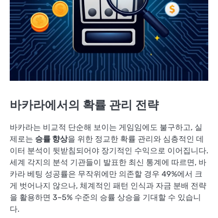
바카라에서의 확률 관리 전략
바카라는 비교적 단순해 보이는 게임임에도 불구하고, 실
제로는
승률 향상
을 위한 정교한 확률 관리와 심층적인 데
이터 분석이 뒷받침되어야 장기적인 수익으로 이어집니다.
세계 각지의 분석 기관들이 발표한 최신 통계에 따르면, 바
카라 베팅 성공률은 무작위에만 의존할 경우 49%에서 크
게 벗어나지 않으나, 체계적인 패턴 인식과 자금 분배 전략
을 활용하면 3~5% 수준의 승률 상승을 기대할 수 있습니
다.