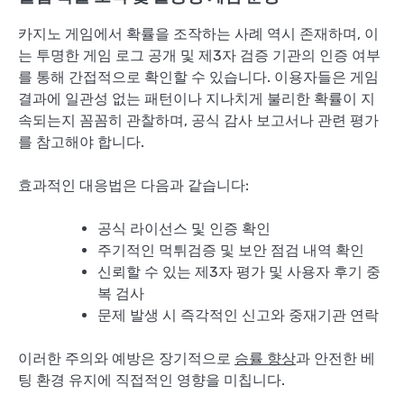
카지노 게임에서 확률을 조작하는 사례 역시 존재하며, 이
는 투명한 게임 로그 공개 및 제3자 검증 기관의 인증 여부
를 통해 간접적으로 확인할 수 있습니다. 이용자들은 게임
결과에 일관성 없는 패턴이나 지나치게 불리한 확률이 지
속되는지 꼼꼼히 관찰하며, 공식 감사 보고서나 관련 평가
를 참고해야 합니다.
효과적인 대응법은 다음과 같습니다:
공식 라이선스 및 인증 확인
주기적인 먹튀검증 및 보안 점검 내역 확인
신뢰할 수 있는 제3자 평가 및 사용자 후기 중
복 검사
문제 발생 시 즉각적인 신고와 중재기관 연락
이러한 주의와 예방은 장기적으로
승률 향상
과 안전한 베
팅 환경 유지에 직접적인 영향을 미칩니다.