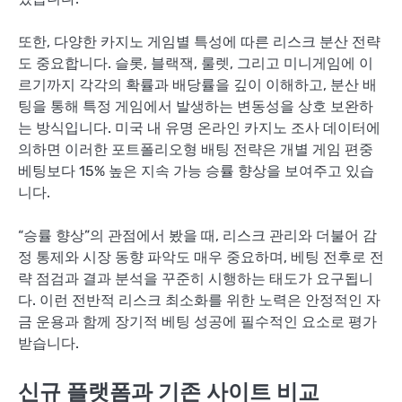
또한, 다양한 카지노 게임별 특성에 따른 리스크 분산 전략
도 중요합니다. 슬롯, 블랙잭, 룰렛, 그리고 미니게임에 이
르기까지 각각의 확률과 배당률을 깊이 이해하고, 분산 배
팅을 통해 특정 게임에서 발생하는 변동성을 상호 보완하
는 방식입니다. 미국 내 유명 온라인 카지노 조사 데이터에
의하면 이러한 포트폴리오형 배팅 전략은 개별 게임 편중
베팅보다 15% 높은 지속 가능 승률 향상을 보여주고 있습
니다.
“승률 향상”의 관점에서 봤을 때, 리스크 관리와 더불어 감
정 통제와 시장 동향 파악도 매우 중요하며, 베팅 전후로 전
략 점검과 결과 분석을 꾸준히 시행하는 태도가 요구됩니
다. 이런 전반적 리스크 최소화를 위한 노력은 안정적인 자
금 운용과 함께 장기적 베팅 성공에 필수적인 요소로 평가
받습니다.
신규 플랫폼과 기존 사이트 비교