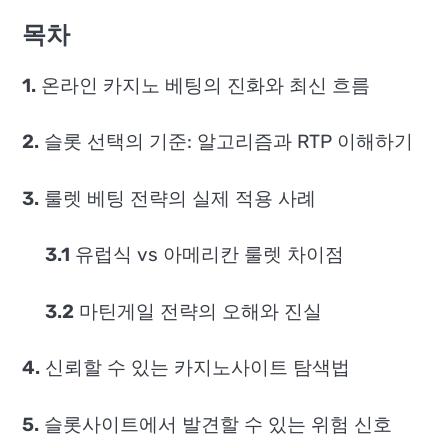
목차
1.
온라인 카지노 베팅의 진화와 최신 흐름
2.
슬롯 선택의 기준: 알고리즘과 RTP 이해하기
3.
룰렛 베팅 전략의 실제 적용 사례
3.1
유럽식 vs 아메리칸 룰렛 차이점
3.2
마틴게일 전략의 오해와 진실
4.
신뢰할 수 있는 카지노사이트 탐색법
5.
슬롯사이트에서 발견할 수 있는 위험 신호