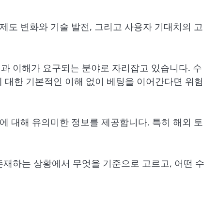
제도 변화와 기술 발전, 그리고 사용자 기대치의 고
석과 이해가 요구되는 분야로 자리잡고 있습니다. 수
의 작동방식에 대한 기본적인 이해 없이 베팅을 이어간다면 위험
에 대해 유의미한 정보를 제공합니다. 특히 해외 토
 존재하는 상황에서 무엇을 기준으로 고르고, 어떤 수