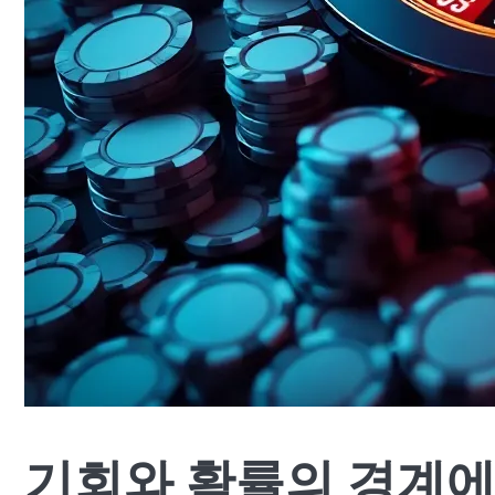
기회와 확률의 경계에