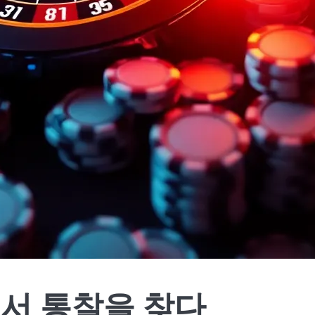
서 통찰을 찾다