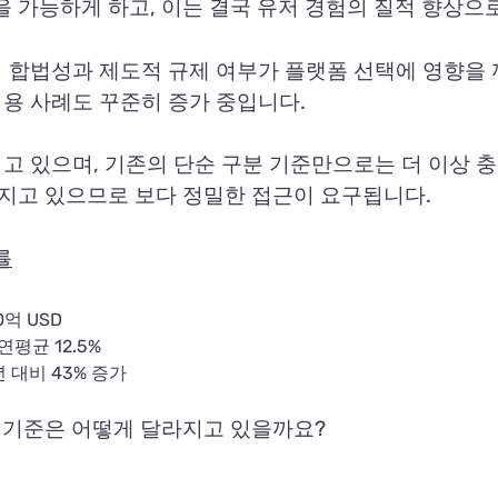
을 가능하게 하고, 이는 결국 유저 경험의 질적 향상으
 합법성과 제도적 규제 여부가 플랫폼 선택에 영향을 
용 사례도 꾸준히 증가 중입니다.
 있으며, 기존의 단순 구분 기준만으로는 더 이상 충분
해지고 있으므로 보다 정밀한 접근이 요구됩니다.
률
0억 USD
연평균 12.5%
 대비 43% 증가
는 기준은 어떻게 달라지고 있을까요?