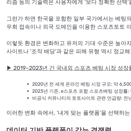
리즘 등의 기술력은 사용자에게 ‘보다 정확한 선택’
그런가 하면 한국을 포함한 일부 국가에서는 베팅의
우회 접속이나 외국 도메인을 이용한 스포츠토토 이
이렇듯 환경은 변화하고 유저의 기대 수준은 높아지고
사이트나 ‘조작 배당’과 같은 피해 유형 역시 정교
▶ 2019~2023년 간 국내외 스포츠 베팅 시장 성장
2020년 전 세계 온라인 베팅 시장 규모: 약 6,50
2023년 기준, e스포츠 포함 스포츠베팅 성장률: 
비공식 커뮤니티의 토토사이트 관련 언급량: 전년
이러한 변화 속에서, ‘내게 맞는 플랫폼’을 선택하
데이터 기반 플랫폼이 갖는 경쟁력