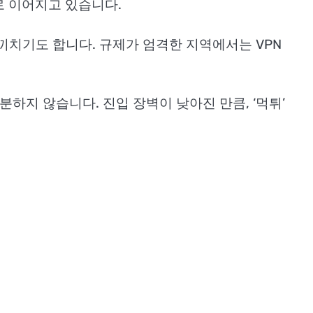
로 이어지고 있습니다.
끼치기도 합니다. 규제가 엄격한 지역에서는 VPN
하지 않습니다. 진입 장벽이 낮아진 만큼, ‘먹튀’