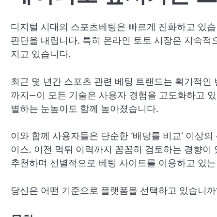
디지털 시대의 스포츠베팅은 빠르게 진화하고 있습니
판단을 내립니다. 특히 온라인 토토 시장은 지속적
지고 있습니다.
최근 몇 년간 스포츠 관련 베팅 트랜드는 획기적인 
까지—이 모든 기술은 사용자 경험을 고도화하고 있
별하는 눈높이도 함께 높아졌습니다.
이와 함께 사용자들은 단순한 ‘배당률 비교’ 이상의 
이스, 이전 먹튀 이력까지 꼼꼼히 검토하는 경향이
추천하며 선별적으로 베팅 사이트를 이용하고 있는
당신은 어떤 기준으로 플랫폼을 선택하고 있습니까?