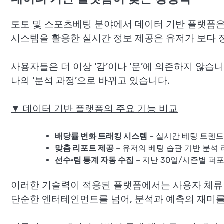
토토 및 스포츠베팅 분야에서 데이터 기반 플랫폼
시스템을 활용한 실시간 정보 제공은 유저가 보다 
사용자들은 더 이상 ‘감’이나 ‘운’에 의존하지 않습니
나의 ‘분석 과정’으로 바뀌고 있습니다.
▼ 데이터 기반 플랫폼의 주요 기능 비교
배당률 변화 트래킹 시스템
– 실시간 베팅 트렌드
맞춤 리포트 제공
– 유저의 베팅 습관 기반 분석
선수·팀 통계 자동 수집
– 지난 30일/시즌별 퍼
이러한 기술력이 적용된 플랫폼에서는 사용자 체류 
단순한 엔터테인먼트를 넘어, 분석과 예측의 재미를