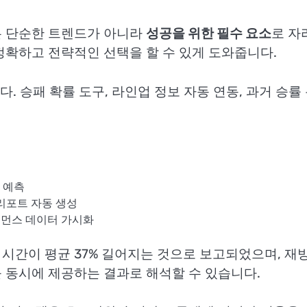
은 단순한 트렌드가 아니라
성공을 위한 필수 요소
로 자
정확하고 전략적인 선택을 할 수 있게 도와줍니다.
다. 승패 확률 도구, 라인업 정보 자동 연동, 과거 승
 예측
 리포트 자동 생성
포먼스 데이터 가시화
시간이 평균 37% 길어지는 것으로 보고되었으며, 재
 동시에 제공하는 결과로 해석할 수 있습니다.