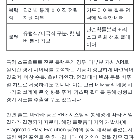
블랙
딜러별 통계, 베이직 전략
카드 테이블 확률 전
잭
지원 여부
략에 익숙한 베터
단순확률분석 + 리
유럽식/미국식 구분, 핫 넘
룰렛
스크 완화 선호 플레
버 분석 정보
이어
특히 스포츠토토 전문 플랫폼의 경우, 대부분 자체 API로
실시간 경기 데이터를 분석하는 기능이 정교하게 마련되어
있으며, 예상 승률, 초반 라인값, 전일 대비 변화 등을 비주
얼 차트로 제공하기도 합니다. 이는 고급 베터들의 베팅 시
나리오 설계에 큰 영향을 주며, 커스텀 필터를 통해 상황별
경기 지표를 추출할 수도 있습니다.
반면 슬롯, 바카라 등은 RNG 시스템의 통제성에 따라 게임
결과가 결정되기 때문에,
해당 플랫폼이 게임 개발사(예:
Pragmatic Play, Evolution 등)와의 정식 계약을 맺었는지
또한 확인 포인트 중 하나입니다. 이 계약이 없을 경우 결과