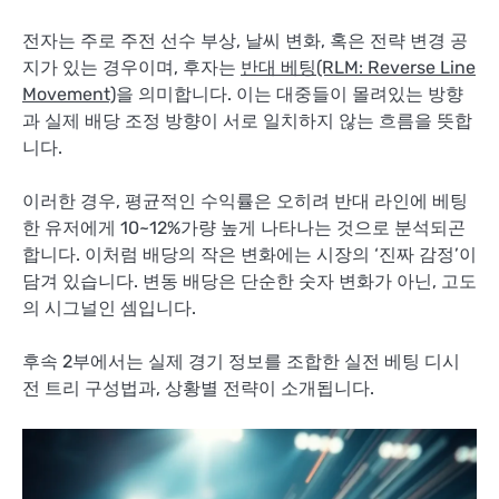
전자는 주로 주전 선수 부상, 날씨 변화, 혹은 전략 변경 공
지가 있는 경우이며, 후자는
반대 베팅(RLM: Reverse Line
Movement)
을 의미합니다. 이는 대중들이 몰려있는 방향
과 실제 배당 조정 방향이 서로 일치하지 않는 흐름을 뜻합
니다.
이러한 경우, 평균적인 수익률은 오히려 반대 라인에 베팅
한 유저에게 10~12%가량 높게 나타나는 것으로 분석되곤
합니다. 이처럼 배당의 작은 변화에는 시장의 ‘진짜 감정’이
담겨 있습니다. 변동 배당은 단순한 숫자 변화가 아닌, 고도
의 시그널인 셈입니다.
후속 2부에서는 실제 경기 정보를 조합한 실전 베팅 디시
전 트리 구성법과, 상황별 전략이 소개됩니다.