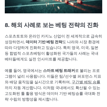
8. 해외 사례로 보는 베팅 전략의 진화
스포츠토토와 온라인 카지노 산업이 전 세계적으로 급속히
성장하면서,
데이터 기반 베팅 전략
도 나라와 시장 환경에
따라 다양하게 진화하고 있습니다. 특히 영국, 미국, 일본
등 합법적 스포츠베팅이 활성화된 국가들의 사례는 국내
베터들에게도 실전 인사이트를 제공합니다.
예를 들어, 영국에서는
스마트 베팅 트래커
로 불리는 프로
그램이 널리 사용됩니다. 이들은 팀/선수별 퍼포먼스 지표
와 배당 움직임을 실시간으로 기록하여,
구간별 베팅 승률
까지 자동 계산합니다. 이처럼 국내에서도 확산될 수 있는
고도화된 툴 활용 방식은 데이터 기반 베팅승률 극대화 전
략 수립의 방향성을 제시합니다.