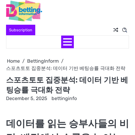
Skip
to
content
Subscription
Home
BettingInform
스포츠토토 집중분석: 데이터 기반 베팅승률 극대화 전략
스포츠토토 집중분석: 데이터 기반 베
팅승률 극대화 전략
December 5, 2025
bettinginfo
데이터를 읽는 승부사들의 비