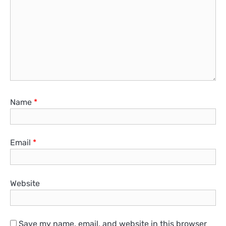
Name
*
Email
*
Website
Save my name, email, and website in this browser