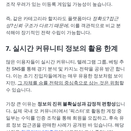
조작 우려가 있는 미등록 게임일 가능성이 높습니다.
즉, 같은 카테고리라 할지라도 플랫폼마다
정확도?접근
성?신뢰 구조가 다르기 때문에
, 이를 객관적으로 비교 분
석해야 장기적인 전략 수립이 가능합니다.
7. 실시간 커뮤니티 정보의 활용 한계
많은 이용자들이 실시간 커뮤니티, 텔레그램 그룹, 베팅 추
천 SNS를 통해 경기 분석 및 카지노 전략을 공유 받곤 합니
다. 이는 초기 진입자들에게는 매우 유용한 정보처럼 보이
지만,
그 자체를 승률 전략의 중심축으로 삼는 것은 위험
할
수 있습니다.
가장 큰 이유는
정보의 진위 불확실성과 감정적 편향성
입니
다. 실제 국내 모 커뮤니티에서 ‘픽스터’로 활동한 계정 중
일부는 수익률 인증 조작을 통해 회원을 모집하고, 후속 유
료 정보 접근권을 판매한 사례가 공개된 바 있습니다. 해당