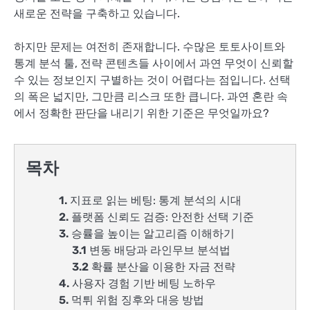
새로운 전략을 구축하고 있습니다.
하지만 문제는 여전히 존재합니다. 수많은 토토사이트와
통계 분석 툴, 전략 콘텐츠들 사이에서 과연 무엇이 신뢰할
수 있는 정보인지 구별하는 것이 어렵다는 점입니다. 선택
의 폭은 넓지만, 그만큼 리스크 또한 큽니다. 과연 혼란 속
에서 정확한 판단을 내리기 위한 기준은 무엇일까요?
목차
1.
지표로 읽는 베팅: 통계 분석의 시대
2.
플랫폼 신뢰도 검증: 안전한 선택 기준
3.
승률을 높이는 알고리즘 이해하기
3.1
변동 배당과 라인무브 분석법
3.2
확률 분산을 이용한 자금 전략
4.
사용자 경험 기반 베팅 노하우
5.
먹튀 위험 징후와 대응 방법