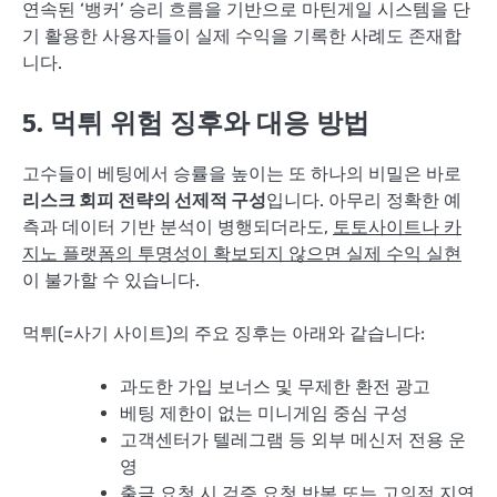
연속된 ‘뱅커’ 승리 흐름을 기반으로 마틴게일 시스템을 단
기 활용한 사용자들이 실제 수익을 기록한 사례도 존재합
니다.
5. 먹튀 위험 징후와 대응 방법
고수들이 베팅에서 승률을 높이는 또 하나의 비밀은 바로
리스크 회피 전략의 선제적 구성
입니다. 아무리 정확한 예
측과 데이터 기반 분석이 병행되더라도,
토토사이트나 카
지노 플랫폼의 투명성이 확보되지 않으면 실제 수익 실현
이 불가할 수 있습니다.
먹튀(=사기 사이트)의 주요 징후는 아래와 같습니다:
과도한 가입 보너스 및 무제한 환전 광고
베팅 제한이 없는 미니게임 중심 구성
고객센터가 텔레그램 등 외부 메신저 전용 운
영
출금 요청 시 검증 요청 반복 또는 고의적 지연