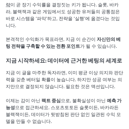
략
이 곧 장기 수익률을 결정짓는 키가 됩니다. 슬롯, 바카
라, 블랙잭과 같은 게임에서도 성공한 유저들의 공통점은
바로 시스템을 ‘파악’하고, 전략을 ‘실행’에 옮겼다는 것입
니다.
본격적인 수익화가 목표라면, 지금 이 순간이
자신만의 베
팅 전략을 구축할 수 있는 전환 포인트
가 될 수 있습니다.
지금 시작하세요: 데이터에 근거한 베팅의 세계로
지금 이 글을 마주한 독자라면, 이미 평균 이상 의지와 판단
력을 갖춘 베터일 확률이 높습니다. 하지만 성공 여부는 의
지만으로 결정되지 않습니다. 필요한 것은 액션입니다.
이제는 감이 아닌
팩트 중심
으로, 불확실성이 아닌
예측 가
능성
으로 접근하세요. 스포츠토토든 슬롯이든, 바카라든
블랙잭이든, 데이터가 뒷받침된 판단 없인 일관된 수익 모
델을 만들 수 없습니다.