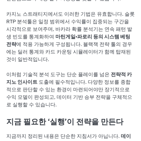
카지노 스트래티지에서도 이러한 기법은 유효합니다. 슬롯
RTP 분석툴은 일정 범위에서 수익률이 집중되는 구간을
시각적으로 보여주며, 바카라 확률 분석기는 연속 패턴 발
생 빈도를 통계화하여
마틴게일·파로리 등의 시스템 베팅
전략
에 적용 가능하게 구성됩니다. 블랙잭 전략 툴의 경우
에는 딜러 통계와 카드 카운팅 시뮬레이터가 함께 탑재된
것이 일반적입니다.
이처럼 기술적 분석 도구는 단순 플레이를 넘은
전략적 카
지노 인사이트
도출에 필수적입니다. 다양한 정보를 종합
적으로 판단할 수 있는 환경이 마련되어야만 장기적으로
수익 모델이 완성되고, 데이터 기반 승부 전략을 구체적으
로 실행할 수 있습니다.
지금 필요한 ‘실행’이 전략을 만든다
지금까지 정리된 내용은 단순한 지침서가 아닙니다.
데이