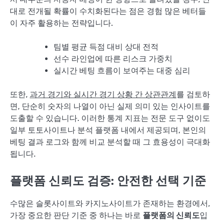
대로 전개될 확률이 수치화된다는 점은 경험 많은 베터들
이 자주 활용하는 전략입니다.
팀별 평균 득점 대비 상대 전적
선수 라인업에 따른 리스크 가중치
실시간 베팅 흐름이 보여주는 대중 심리
또한,
과거 경기와 실시간 경기 상황 간 상관관계
를 검토하
면, 단순히 숫자의 나열이 아닌 실제 의미 있는 인사이트를
도출할 수 있습니다. 이러한 통계 지표는 전문 도구 없이도
일부 토토사이트나 분석 플랫폼 내에서 제공되며, 본인의
베팅 결과 로그와 함께 비교 분석할 때 그 효용성이 극대화
됩니다.
플랫폼 신뢰도 검증: 안전한 선택 기준
수많은 슬롯사이트와 카지노사이트가 존재하는 환경에서,
가장 중요한 판단 기준 중 하나는 바로
플랫폼의 신뢰도
입