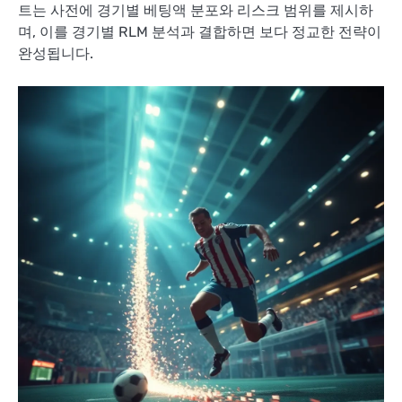
트는 사전에 경기별 베팅액 분포와 리스크 범위를 제시하
며, 이를 경기별 RLM 분석과 결합하면 보다 정교한 전략이
완성됩니다.