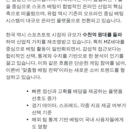
을 중심으로 스포츠 베팅이 합법적인 온라인 산업의 핵심
축으로 떠올랐으며, 유럽 역시 기존의 오프라인 중심 베팅
시스템이 대규모 온라인 플랫폼으로 전환되고 있습니다.
한국 역시 스포츠토토 시장의 규모가
수천억 원대를 돌파
하며 산업적 가치를 재조명받고 있습니다. 특히 MZ세대를
중심으로 베팅 활동이 일반화되면서, 감성적 접근보다는
합리적인 선택, 통계와 수치를 기반으로 한 분석이 인기를
끌고 있습니다. 이와 같은 흐름은 단순한 게임 참여를 넘어,
이른바 ‘맞춤형 베팅 전략’이라는 새로운 소비 트렌드를 형
성하고 있습니다.
빠른 정산과 고확률 배당을 제공하는 플랫폼
선호도 증가
경기 데이터, 스프레드, 각종 지표 제공 여부가
선택 기준
해외 팀 통계 기반 베팅이 국내 사용자들에게
도 영향