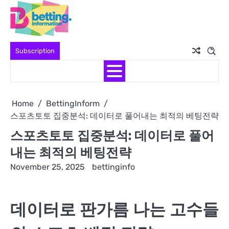
Skip
to
content
Subscription
Home
BettingInform
스포츠토토 집중분석: 데이터로 풀어내는 최적의 베팅전략
스포츠토토 집중분석: 데이터로 풀어
내는 최적의 베팅전략
November 25, 2025
bettinginfo
데이터로 판가름 나는 고수들