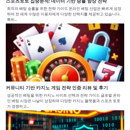
스포츠토토 집중분석: 데이터 기반 승률 향상 전략
최적의 베팅 승률을 위한 전략 가이드 온라인 베팅 산업은 빠르게 성장
하며 전 세계 수많은 이용자에게 다양한 선택지를 제공하고 있습니다.
특히…
커뮤니티 기반 카지노 게임 전략 인증 리뷰 및 후기
성공적인 베팅을 위한 카지노 사이트 선택과 전략 가이드 글로벌 온라
인 베팅 시장은 나날이 성장하며 다양한 카지노 플랫폼과 스포츠 토토
가 경쟁하고…