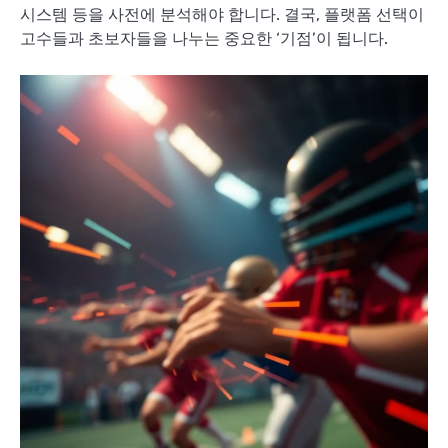
시스템 등을 사전에 분석해야 합니다. 결국, 플랫폼 선택이
고수들과 초보자들을 나누는 중요한 ‘기점’이 됩니다.