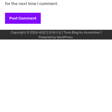
for the next time I comment.
Copyright © 2026
베팅인포메이션
| Tune Blog by
Ascendoor
|
Powered by
WordPress
.