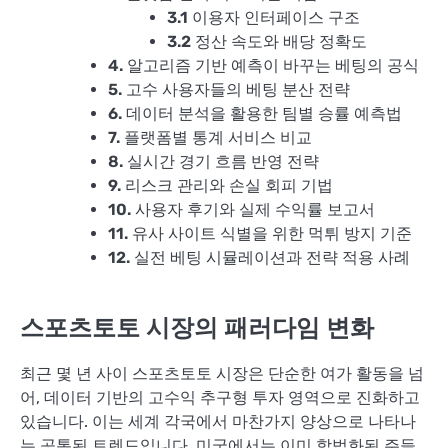
3.1
이용자 인터페이스 구조
3.2
정산 속도와 배당 정확도
4.
알고리즘 기반 예측이 바꾸는 베팅의 공식
5.
고수 사용자들의 베팅 분산 전략
6.
데이터 분석을 활용한 팀별 승률 예측법
7.
플랫폼별 통계 서비스 비교
8.
실시간 경기 흐름 반영 전략
9.
리스크 관리와 손실 회피 기법
10.
사용자 후기와 실제 수익률 보고서
11.
유사 사이트 식별을 위한 먹튀 방지 기준
12.
실전 베팅 시뮬레이션과 전략 적용 사례
스포츠토토 시장의 패러다임 변화
최근 몇 년 사이 스포츠토토 시장은 단순한 여가 활동을 넘
어, 데이터 기반의 고수익 추구형 투자 영역으로 진화하고
있습니다. 이는 세계 각국에서 마찬가지 양상으로 나타나
는 공통된 트렌드입니다. 미국에서는 이미 합법화된 주들