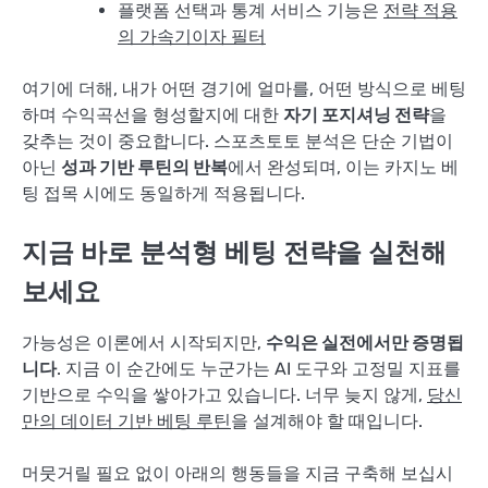
플랫폼 선택과 통계 서비스 기능은
전략 적용
의 가속기이자 필터
여기에 더해, 내가 어떤 경기에 얼마를, 어떤 방식으로 베팅
하며 수익곡선을 형성할지에 대한
자기 포지셔닝 전략
을
갖추는 것이 중요합니다. 스포츠토토 분석은 단순 기법이
아닌
성과 기반 루틴의 반복
에서 완성되며, 이는 카지노 베
팅 접목 시에도 동일하게 적용됩니다.
지금 바로 분석형 베팅 전략을 실천해
보세요
가능성은 이론에서 시작되지만,
수익은 실전에서만 증명됩
니다
. 지금 이 순간에도 누군가는 AI 도구와 고정밀 지표를
기반으로 수익을 쌓아가고 있습니다. 너무 늦지 않게,
당신
만의 데이터 기반 베팅 루틴
을 설계해야 할 때입니다.
머뭇거릴 필요 없이 아래의 행동들을 지금 구축해 보십시