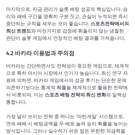
마지막으로, 자금 관리가 슬롯 베팅 성공의 핵심입니다. 승
리와 패배 구간을 명확히 구분 짓고, 손실이 누적되면 즉시
중단하는 규칙을 세우는 것이 좋습니다.
스포츠전략에서의
최신 트렌드
와 마찬가지로 감정에 휘둘리지 않는 냉철한
판단이 슬롯 게임에서 안정적인 베팅 결과를 가져옵니다.
4.2 바카라 이용법과 주의점
바카라는 간단하면서도 전략성이 중요한 게임으로, 세계적
으로 특히 아시아 시장에서 인기가 높습니다. 최신 연구 자
료에 의하면, 바카라 게임에서의 성공 후기는 단순한 운에
의존하기보다는 통계적 확률을 체계적으로 활용한 전략에
서 비롯되며, 이는
스포츠 베팅 전략의 최신 변화
와 일맥상
통합니다.
가장 널리 쓰이는 전략 중 하나는 ‘마틴게일’ 시스템으로,
연속 패배 시 베팅금액을 두 배로 늘려 승리 확률을 높이는
방식입니다. 그러나 실수하기 쉬운 점은 무한한 자금력을