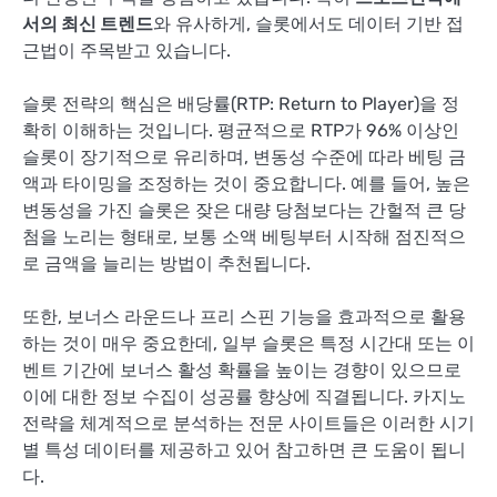
서의 최신 트렌드
와 유사하게, 슬롯에서도 데이터 기반 접
근법이 주목받고 있습니다.
슬롯 전략의 핵심은 배당률(RTP: Return to Player)을 정
확히 이해하는 것입니다. 평균적으로 RTP가 96% 이상인
슬롯이 장기적으로 유리하며, 변동성 수준에 따라 베팅 금
액과 타이밍을 조정하는 것이 중요합니다. 예를 들어, 높은
변동성을 가진 슬롯은 잦은 대량 당첨보다는 간헐적 큰 당
첨을 노리는 형태로, 보통 소액 베팅부터 시작해 점진적으
로 금액을 늘리는 방법이 추천됩니다.
또한, 보너스 라운드나 프리 스핀 기능을 효과적으로 활용
하는 것이 매우 중요한데, 일부 슬롯은 특정 시간대 또는 이
벤트 기간에 보너스 활성 확률을 높이는 경향이 있으므로
이에 대한 정보 수집이 성공률 향상에 직결됩니다. 카지노
전략을 체계적으로 분석하는 전문 사이트들은 이러한 시기
별 특성 데이터를 제공하고 있어 참고하면 큰 도움이 됩니
다.