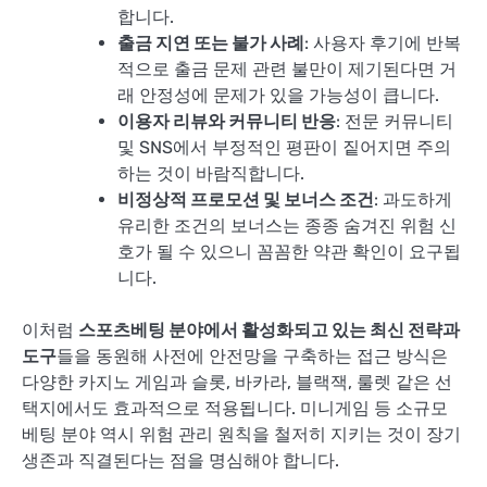
합니다.
출금 지연 또는 불가 사례
: 사용자 후기에 반복
적으로 출금 문제 관련 불만이 제기된다면 거
래 안정성에 문제가 있을 가능성이 큽니다.
이용자 리뷰와 커뮤니티 반응
: 전문 커뮤니티
및 SNS에서 부정적인 평판이 짙어지면 주의
하는 것이 바람직합니다.
비정상적 프로모션 및 보너스 조건
: 과도하게
유리한 조건의 보너스는 종종 숨겨진 위험 신
호가 될 수 있으니 꼼꼼한 약관 확인이 요구됩
니다.
이처럼
스포츠베팅 분야에서 활성화되고 있는 최신 전략과
도구
들을 동원해 사전에 안전망을 구축하는 접근 방식은
다양한 카지노 게임과 슬롯, 바카라, 블랙잭, 룰렛 같은 선
택지에서도 효과적으로 적용됩니다. 미니게임 등 소규모
베팅 분야 역시 위험 관리 원칙을 철저히 지키는 것이 장기
생존과 직결된다는 점을 명심해야 합니다.