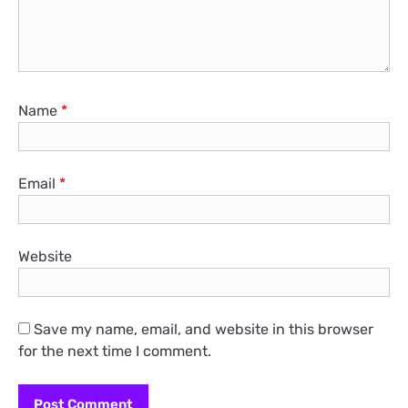
Name
*
Email
*
Website
Save my name, email, and website in this browser
for the next time I comment.