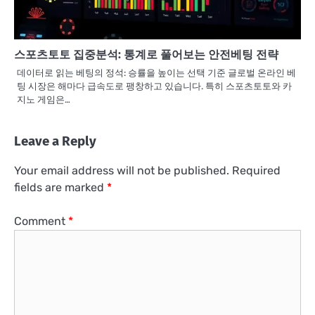
스포츠토토 집중분석: 통계로 풀어보는 안전베팅 전략
데이터로 읽는 베팅의 정석: 승률을 높이는 선택 기준 글로벌 온라인 베
팅 시장은 해마다 급속도로 팽창하고 있습니다. 특히 스포츠토토와 카
지노 게임은…
Leave a Reply
Your email address will not be published.
Required
fields are marked
*
Comment
*