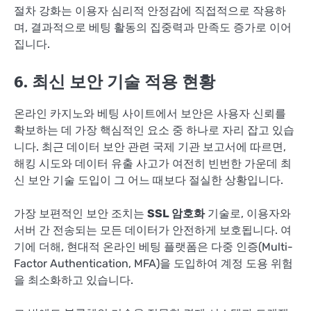
절차 강화는 이용자 심리적 안정감에 직접적으로 작용하
며, 결과적으로 베팅 활동의 집중력과 만족도 증가로 이어
집니다.
6. 최신 보안 기술 적용 현황
온라인 카지노와 베팅 사이트에서 보안은 사용자 신뢰를
확보하는 데 가장 핵심적인 요소 중 하나로 자리 잡고 있습
니다. 최근 데이터 보안 관련 국제 기관 보고서에 따르면,
해킹 시도와 데이터 유출 사고가 여전히 빈번한 가운데 최
신 보안 기술 도입이 그 어느 때보다 절실한 상황입니다.
가장 보편적인 보안 조치는
SSL 암호화
기술로, 이용자와
서버 간 전송되는 모든 데이터가 안전하게 보호됩니다. 여
기에 더해, 현대적 온라인 베팅 플랫폼은 다중 인증(Multi-
Factor Authentication, MFA)을 도입하여 계정 도용 위험
을 최소화하고 있습니다.