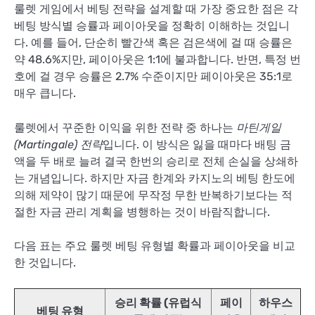
룰렛 게임에서 베팅 전략을 설계할 때 가장 중요한 점은 각
베팅 방식별 승률과 페이아웃을 정확히 이해하는 것입니
다. 예를 들어, 단순히 빨간색 혹은 검은색에 걸 때 승률은
약 48.6%지만, 페이아웃은 1:1에 불과합니다. 반면, 특정 번
호에 걸 경우 승률은 2.7% 수준이지만 페이아웃은 35:1로
매우 큽니다.
룰렛에서 꾸준한 이익을 위한 전략 중 하나는
마틴게일
(Martingale) 전략
입니다. 이 방식은 잃을 때마다 배팅 금
액을 두 배로 늘려 결국 한번의 승리로 전체 손실을 상쇄하
는 개념입니다. 하지만 자금 한계와 카지노의 베팅 한도에
의해 제약이 많기 때문에 무작정 무한 반복하기보다는 적
절한 자금 관리 계획을 병행하는 것이 바람직합니다.
다음 표는 주요 룰렛 베팅 유형별 확률과 페이아웃을 비교
한 것입니다.
승리 확률 (유럽식
페이
하우스
베팅 유형