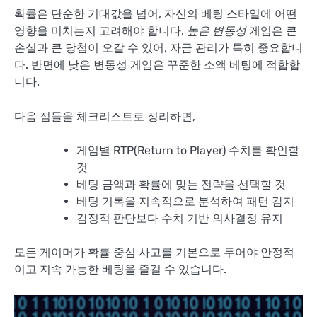
확률은 단순한 기대값을 넘어, 자신의 베팅 스타일에 어떤
영향을 미치는지 고려해야 합니다.
높은 변동성
게임은 큰
손실과 큰 당첨이 오갈 수 있어, 자금 관리가 특히 중요합니
다. 반면에 낮은 변동성 게임은 꾸준한 소액 베팅에 적합합
니다.
다음 점들을 체크리스트로 정리하면,
게임별 RTP(Return to Player) 수치를 확인할
것
베팅 금액과 확률에 맞는 전략을 선택할 것
베팅 기록을 지속적으로 분석하여 패턴 감지
감정적 판단보다 수치 기반 의사결정 유지
모든 게이머가 확률 중심 사고를 기본으로 두어야 안정적
이고 지속 가능한 베팅을 즐길 수 있습니다.