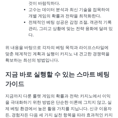
것이 바람직하다.
고수는 데이터 분석과 최신 기술을 접목하여
개별 게임의 확률과 전략을 최적화한다.
전체적인 베팅 성공은 감정 조절, 객관적 기록
관리, 그리고 상황에 맞는 전략 융화에 달려 있
다.
위 내용을 바탕으로 각자의 베팅 목적과 라이프스타일에
맞춘 체계적인 계획과 실행이 카지노 내 견고한 경쟁력을
확보하는 최선의 방법입니다.
지금 바로 실행할 수 있는 스마트 베팅
가이드
지금까지 다룬 룰렛 게임의 확률과 전략: 카지노에서 이익
을 극대화하기 위한 방법은 단순한 이론에 그치지 않고, 실
제 베팅 환경에서 높은 활용 가치를 지닙니다. 신규 이용자
든, 경험자든 다음 세 가지 실천 항목을 따라 효과적인 카지