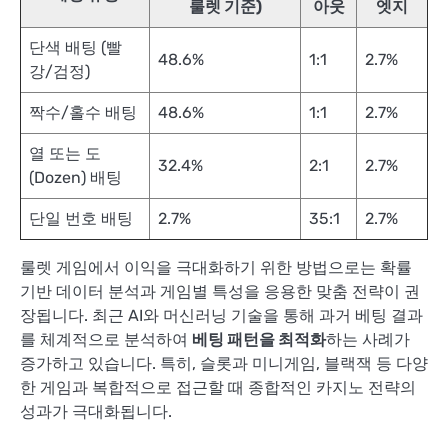
룰렛 기준)
아웃
엣지
단색 배팅 (빨
48.6%
1:1
2.7%
강/검정)
짝수/홀수 배팅
48.6%
1:1
2.7%
열 또는 도
32.4%
2:1
2.7%
(Dozen) 배팅
단일 번호 배팅
2.7%
35:1
2.7%
룰렛 게임에서 이익을 극대화하기 위한 방법으로는 확률
기반 데이터 분석과 게임별 특성을 응용한 맞춤 전략이 권
장됩니다. 최근 AI와 머신러닝 기술을 통해 과거 베팅 결과
를 체계적으로 분석하여
베팅 패턴을 최적화
하는 사례가
증가하고 있습니다. 특히, 슬롯과 미니게임, 블랙잭 등 다양
한 게임과 복합적으로 접근할 때 종합적인 카지노 전략의
성과가 극대화됩니다.