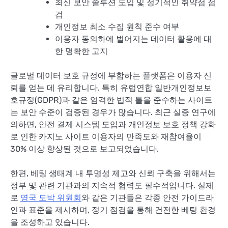
최신 보안 솔루션 도입 및 정기적인 취약점 점
검
개인정보 최소 수집 원칙 준수 여부
이용자 동의하에 벌어지는 데이터 활용에 대
한 명확한 고지
글로벌 데이터 보호 규정에 부합하는 플랫폼은 이용자 신
뢰를 얻는 데 유리합니다. 특히 유럽연합 일반개인정보보
호규정(GDPR)과 같은 엄격한 법적 틀을 준수하는 사이트
는 보안 수준이 검증된 경우가 많습니다. 최근 실증 연구에
의하면, 안전 결제 시스템 도입과 개인정보 보호 정책 강화
로 인한 카지노 사이트 이용자의 만족도와 재참여율이
30% 이상 향상된 것으로 보고되었습니다.
한편, 베팅 생태계 내 투명성 제고와 신뢰 구축을 위해서는
정부 및 관련 기관과의 지속적 협력도 필수적입니다. 실제
로
영국 도박 위원회
와 같은 기관들은 각종 안전 가이드라
인과 표준을 제시하며, 정기 점검을 통해 건전한 베팅 환경
을 조성하고 있습니다.