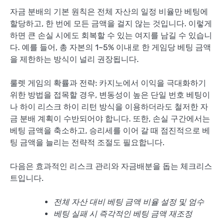
자금 분배의 기본 원칙은 전체 자산의 일정 비율만 베팅에
할당하고, 한 번에 모든 금액을 걸지 않는 것입니다. 이렇게
하면 큰 손실 시에도 회복할 수 있는 여지를 남길 수 있습니
다. 예를 들어, 총 자본의 1~5% 이내로 한 게임당 베팅 금액
을 제한하는 방식이 널리 권장됩니다.
룰렛 게임의 확률과 전략: 카지노에서 이익을 극대화하기
위한 방법을 접목할 경우, 변동성이 높은 단일 번호 베팅이
나 하이 리스크 하이 리턴 방식을 이용하더라도 철저한 자
금 분배 계획이 수반되어야 합니다. 또한, 손실 구간에서는
베팅 금액을 축소하고, 승리세를 이어 갈 때 점진적으로 베
팅 금액을 늘리는 전략적 조절도 필요합니다.
다음은 효과적인 리스크 관리와 자금배분을 돕는 체크리스
트입니다.
전체 자산 대비 베팅 금액 비율 설정 및 엄수
베팅 실패 시 즉각적인 베팅 금액 재조정