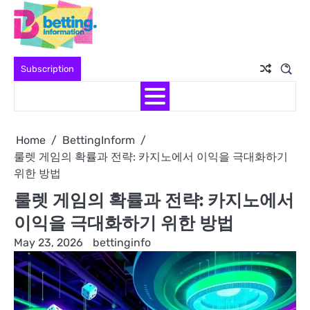
Skip
to
content
Subscription
Home
BettingInform
룰렛 게임의 확률과 전략: 카지노에서 이익을 극대화하기
위한 방법
룰렛 게임의 확률과 전략: 카지노에서
이익을 극대화하기 위한 방법
May 23, 2026
bettinginfo