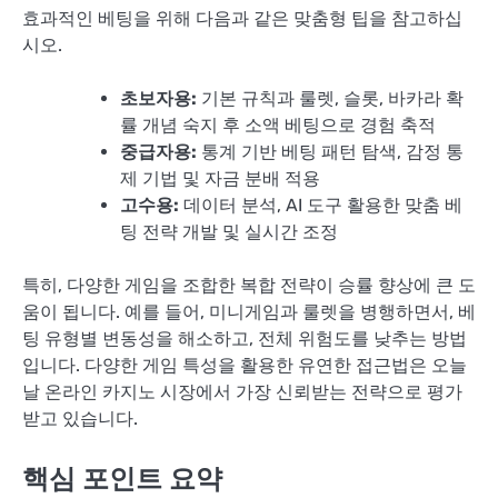
효과적인 베팅을 위해 다음과 같은 맞춤형 팁을 참고하십
시오.
초보자용:
기본 규칙과 룰렛, 슬롯, 바카라 확
률 개념 숙지 후 소액 베팅으로 경험 축적
중급자용:
통계 기반 베팅 패턴 탐색, 감정 통
제 기법 및 자금 분배 적용
고수용:
데이터 분석, AI 도구 활용한 맞춤 베
팅 전략 개발 및 실시간 조정
특히, 다양한 게임을 조합한 복합 전략이 승률 향상에 큰 도
움이 됩니다. 예를 들어, 미니게임과 룰렛을 병행하면서, 베
팅 유형별 변동성을 해소하고, 전체 위험도를 낮추는 방법
입니다. 다양한 게임 특성을 활용한 유연한 접근법은 오늘
날 온라인 카지노 시장에서 가장 신뢰받는 전략으로 평가
받고 있습니다.
핵심 포인트 요약