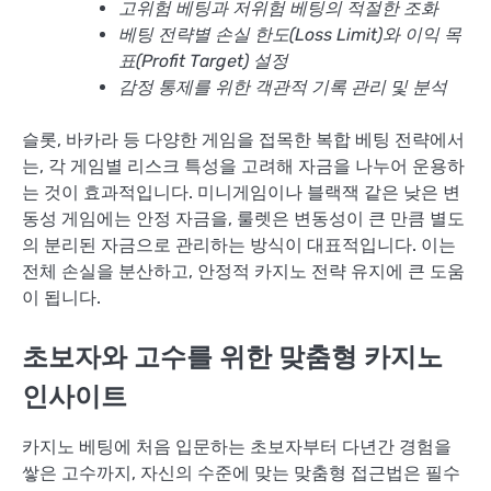
고위험 베팅과 저위험 베팅의 적절한 조화
베팅 전략별 손실 한도(Loss Limit)와 이익 목
표(Profit Target) 설정
감정 통제를 위한 객관적 기록 관리 및 분석
슬롯, 바카라 등 다양한 게임을 접목한 복합 베팅 전략에서
는, 각 게임별 리스크 특성을 고려해 자금을 나누어 운용하
는 것이 효과적입니다. 미니게임이나 블랙잭 같은 낮은 변
동성 게임에는 안정 자금을, 룰렛은 변동성이 큰 만큼 별도
의 분리된 자금으로 관리하는 방식이 대표적입니다. 이는
전체 손실을 분산하고, 안정적 카지노 전략 유지에 큰 도움
이 됩니다.
초보자와 고수를 위한 맞춤형 카지노
인사이트
카지노 베팅에 처음 입문하는 초보자부터 다년간 경험을
쌓은 고수까지, 자신의 수준에 맞는 맞춤형 접근법은 필수