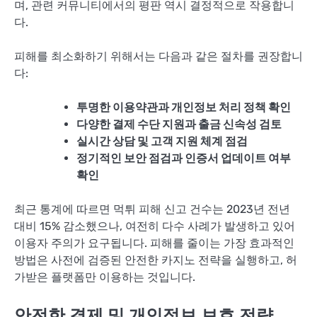
며, 관련 커뮤니티에서의 평판 역시 결정적으로 작용합니
다.
피해를 최소화하기 위해서는 다음과 같은 절차를 권장합니
다:
투명한 이용약관과 개인정보 처리 정책 확인
다양한 결제 수단 지원과 출금 신속성 검토
실시간 상담 및 고객 지원 체계 점검
정기적인 보안 점검과 인증서 업데이트 여부
확인
최근 통계에 따르면 먹튀 피해 신고 건수는 2023년 전년
대비 15% 감소했으나, 여전히 다수 사례가 발생하고 있어
이용자 주의가 요구됩니다. 피해를 줄이는 가장 효과적인
방법은 사전에 검증된 안전한 카지노 전략을 실행하고, 허
가받은 플랫폼만 이용하는 것입니다.
안전한 결제 및 개인정보 보호 전략