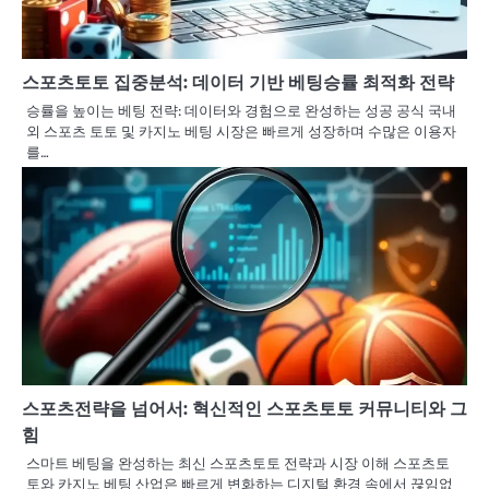
스포츠토토 집중분석: 데이터 기반 베팅승률 최적화 전략
승률을 높이는 베팅 전략: 데이터와 경험으로 완성하는 성공 공식 국내
외 스포츠 토토 및 카지노 베팅 시장은 빠르게 성장하며 수많은 이용자
를…
스포츠전략을 넘어서: 혁신적인 스포츠토토 커뮤니티와 그
힘
스마트 베팅을 완성하는 최신 스포츠토토 전략과 시장 이해 스포츠토
토와 카지노 베팅 산업은 빠르게 변화하는 디지털 환경 속에서 끊임없