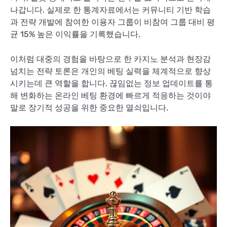
나갑니다. 실제로 한 통계자료에서는 커뮤니티 기반 학습
과 전략 개발에 참여한 이용자 그룹이 비참여 그룹 대비 평
균 15% 높은 이익률을 기록했습니다.
이처럼 대중의 경험을 바탕으로 한 카지노 분석과 현장감
넘치는 전략 토론은 개인의 베팅 실력을 체계적으로 향상
시키는데 큰 역할을 합니다. 끊임없는 정보 업데이트를 통
해 변화하는 온라인 베팅 환경에 빠르게 적응하는 것이야
말로 장기적 성공을 위한 중요한 열쇠입니다.