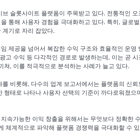
이브 슬롯사이트 플랫폼이 주목받고 있다. 전통적인 
을 통해 사용자 경험을 극대화하고 있다. 특히, 글로벌
 계기로 자리 잡았다.
임 제공을 넘어서 복잡한 수익 구조와 효율적인 운영 방
 광고 수익 등 다각적인 경로로 발생하는데, 이는 곧 
끼쳐, 이를 적극적으로 분석하는 사례가 늘고 있다.
과를 비롯해, 다수의 업계 보고서에서는 플랫폼의 신뢰
한 형태로 나타나 사용자 선택의 기준이 까다로워졌으며,
지속가능한 이익 창출을 위해서는 무엇보다 정확한 수
떻게 체계적으로 파악해 플랫폼 경쟁력을 극대화할 수 