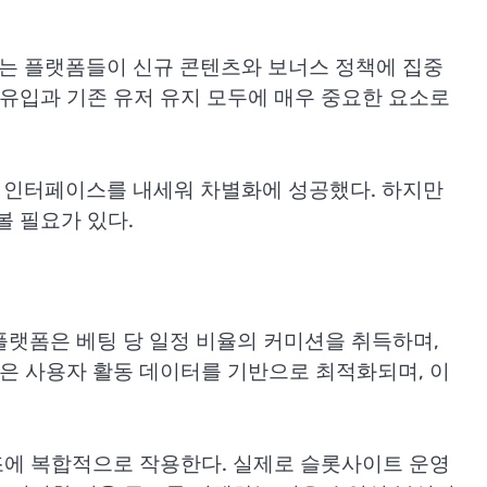
는 플랫폼들이 신규 콘텐츠와 보너스 정책에 집중
유입과 기존 유저 유지 모두에 매우 중요한 요소로
 인터페이스를 내세워 차별화에 성공했다. 하지만
볼 필요가 있다.
랫폼은 베팅 당 일정 비율의 커미션을 취득하며,
은 사용자 활동 데이터를 기반으로 최적화되며, 이
조에 복합적으로 작용한다. 실제로 슬롯사이트 운영