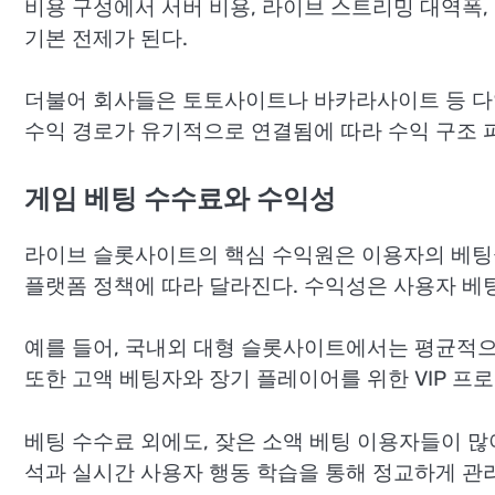
비용 구성에서 서버 비용, 라이브 스트리밍 대역폭,
기본 전제가 된다.
더불어 회사들은 토토사이트나 바카라사이트 등 다양
수익 경로가 유기적으로 연결됨에 따라 수익 구조 
게임 베팅 수수료와 수익성
라이브 슬롯사이트의 핵심 수익원은 이용자의 베팅금
플랫폼 정책에 따라 달라진다. 수익성은 사용자 베팅
예를 들어, 국내외 대형 슬롯사이트에서는 평균적으로
또한 고액 베팅자와 장기 플레이어를 위한 VIP 프
베팅 수수료 외에도, 잦은 소액 베팅 이용자들이 많
석과 실시간 사용자 행동 학습을 통해 정교하게 관