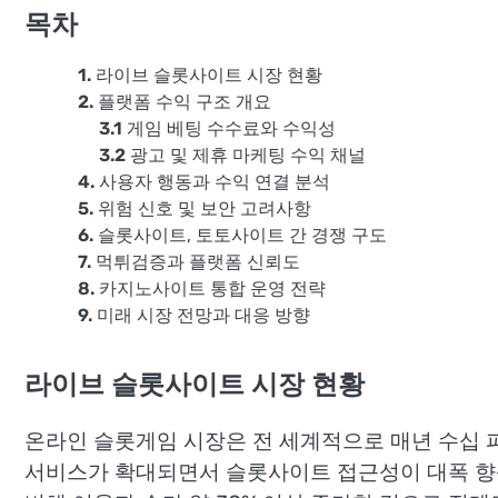
목차
1.
라이브 슬롯사이트 시장 현황
2.
플랫폼 수익 구조 개요
3.1
게임 베팅 수수료와 수익성
3.2
광고 및 제휴 마케팅 수익 채널
4.
사용자 행동과 수익 연결 분석
5.
위험 신호 및 보안 고려사항
6.
슬롯사이트, 토토사이트 간 경쟁 구도
7.
먹튀검증과 플랫폼 신뢰도
8.
카지노사이트 통합 운영 전략
9.
미래 시장 전망과 대응 방향
라이브 슬롯사이트 시장 현황
온라인 슬롯게임 시장은 전 세계적으로 매년 수십 
서비스가 확대되면서 슬롯사이트 접근성이 대폭 향상