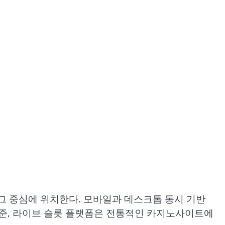
그 중심에 위치한다. 모바일과 데스크톱 동시 기반
기준, 라이브 슬롯 플랫폼은 전통적인 카지노사이트에