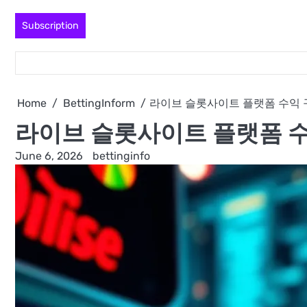
Skip
to
Subscription
content
Home
BettingInform
라이브 슬롯사이트 플랫폼 수익 
라이브 슬롯사이트 플랫폼 수
June 6, 2026
bettinginfo