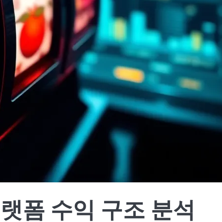
랫폼 수익 구조 분석