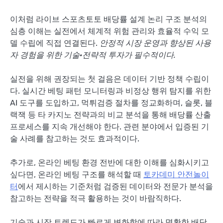
이처럼 라이브 스포츠토토 배당률 설계 논리 구조 분석의
심층 이해는 실전에서 체계적 위험 관리와 효율적 수익 모
델 수립에 직접 연결된다.
안정적 시장 운영과 향상된 사용
자 경험을 위한 기술·전략적 투자가 필수적이다.
실전을 위해 권장되는 첫 걸음은 데이터 기반 정책 수립이
다. 실시간 베팅 패턴 모니터링과 비정상 행위 탐지를 위한
AI 도구를 도입하고, 먹튀검증 절차를 정교화하며, 슬롯, 블
랙잭 등 타 카지노 전략과의 비교 분석을 통해 배당률 산출
프로세스를 지속 개선해야 한다. 관련 분야에서 입증된 기
술 사례를 참고하는 것도 효과적이다.
추가로, 온라인 베팅 환경 전반에 대한 이해를 심화시키고
싶다면, 온라인 베팅 구조를 해석할 때
토카데미 안전놀이
터
에서 제시하는 기준처럼 검증된 데이터와 전문가 분석을
참고하는 전략을 적극 활용하는 것이 바람직하다.
기술과 시장 트렌드가 빠르게 변화함에 따라 명확한 배당