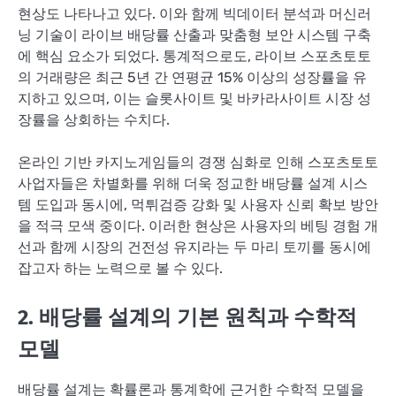
현상도 나타나고 있다. 이와 함께 빅데이터 분석과 머신러
닝 기술이 라이브 배당률 산출과 맞춤형 보안 시스템 구축
에 핵심 요소가 되었다. 통계적으로도, 라이브 스포츠토토
의 거래량은 최근 5년 간 연평균 15% 이상의 성장률을 유
지하고 있으며, 이는 슬롯사이트 및 바카라사이트 시장 성
장률을 상회하는 수치다.
온라인 기반 카지노게임들의 경쟁 심화로 인해 스포츠토토
사업자들은 차별화를 위해 더욱 정교한 배당률 설계 시스
템 도입과 동시에, 먹튀검증 강화 및 사용자 신뢰 확보 방안
을 적극 모색 중이다. 이러한 현상은 사용자의 베팅 경험 개
선과 함께 시장의 건전성 유지라는 두 마리 토끼를 동시에
잡고자 하는 노력으로 볼 수 있다.
2. 배당률 설계의 기본 원칙과 수학적
모델
배당률 설계는 확률론과 통계학에 근거한 수학적 모델을