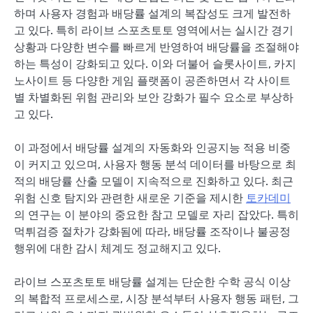
하며 사용자 경험과 배당률 설계의 복잡성도 크게 발전하
고 있다. 특히 라이브 스포츠토토 영역에서는 실시간 경기
상황과 다양한 변수를 빠르게 반영하여 배당률을 조절해야
하는 특성이 강화되고 있다. 이와 더불어 슬롯사이트, 카지
노사이트 등 다양한 게임 플랫폼이 공존하면서 각 사이트
별 차별화된 위험 관리와 보안 강화가 필수 요소로 부상하
고 있다.
이 과정에서 배당률 설계의 자동화와 인공지능 적용 비중
이 커지고 있으며, 사용자 행동 분석 데이터를 바탕으로 최
적의 배당률 산출 모델이 지속적으로 진화하고 있다. 최근
위험 신호 탐지와 관련한 새로운 기준을 제시한
토카데미
의 연구는 이 분야의 중요한 참고 모델로 자리 잡았다. 특히
먹튀검증 절차가 강화됨에 따라, 배당률 조작이나 불공정
행위에 대한 감시 체계도 정교해지고 있다.
라이브 스포츠토토 배당률 설계는 단순한 수학 공식 이상
의 복합적 프로세스로, 시장 분석부터 사용자 행동 패턴, 그