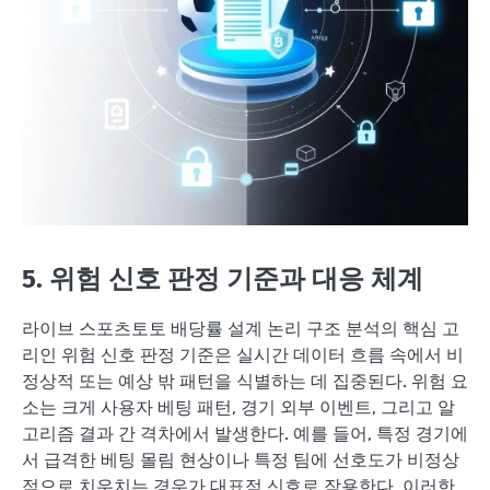
5. 위험 신호 판정 기준과 대응 체계
라이브 스포츠토토 배당률 설계 논리 구조 분석의 핵심 고
리인 위험 신호 판정 기준은 실시간 데이터 흐름 속에서 비
정상적 또는 예상 밖 패턴을 식별하는 데 집중된다. 위험 요
소는 크게 사용자 베팅 패턴, 경기 외부 이벤트, 그리고 알
고리즘 결과 간 격차에서 발생한다. 예를 들어, 특정 경기에
서 급격한 베팅 몰림 현상이나 특정 팀에 선호도가 비정상
적으로 치우치는 경우가 대표적 신호로 작용한다. 이러한