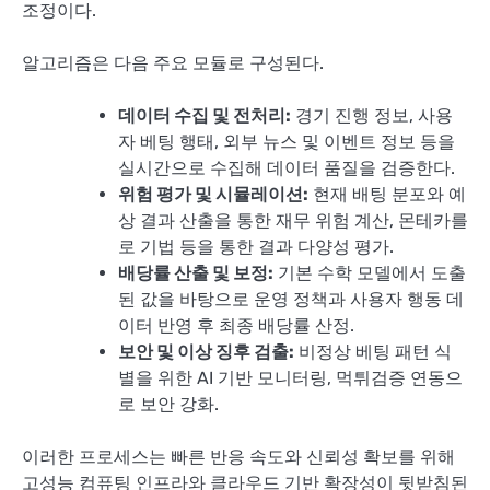
조정이다.
알고리즘은 다음 주요 모듈로 구성된다.
데이터 수집 및 전처리:
경기 진행 정보, 사용
자 베팅 행태, 외부 뉴스 및 이벤트 정보 등을
실시간으로 수집해 데이터 품질을 검증한다.
위험 평가 및 시뮬레이션:
현재 배팅 분포와 예
상 결과 산출을 통한 재무 위험 계산, 몬테카를
로 기법 등을 통한 결과 다양성 평가.
배당률 산출 및 보정:
기본 수학 모델에서 도출
된 값을 바탕으로 운영 정책과 사용자 행동 데
이터 반영 후 최종 배당률 산정.
보안 및 이상 징후 검출:
비정상 베팅 패턴 식
별을 위한 AI 기반 모니터링, 먹튀검증 연동으
로 보안 강화.
이러한 프로세스는 빠른 반응 속도와 신뢰성 확보를 위해
고성능 컴퓨팅 인프라와 클라우드 기반 확장성이 뒷받침된