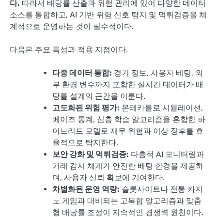
다.
따라서 배당률 산출과 위험 관리에 있어 다양한 데이터
소스를 통합하고, AI 기반 위험 신호 탐지 및 먹튀검증을 체
계적으로 운영하는 것이 필수적이다.
다음은 주요 특성과 적용 지점이다.
다중 데이터 통합:
경기 정보, 사용자 베팅, 외
부 환경 변수까지 포함한 실시간 데이터가 배
당률 설계의 근간을 이룬다.
고도화된 위험 평가:
몬테카를로 시뮬레이션,
베이즈 통계, 심층 학습 알고리즘을 혼합한 하
이브리드 모델로 재무 위험과 이상 징후를 효
율적으로 탐지한다.
보안 강화 및 먹튀검증:
다층적 AI 모니터링과
거래 감시 체계가 안전한 베팅 환경을 제공하
며, 사용자 신뢰 확보에 기여한다.
차별화된 운영 역량:
슬롯사이트나 전통 카지
노 게임과 대비되는 고복합 알고리즘과 맞춤
형 배당률 조정이 지속적인 경쟁력 원천이다.