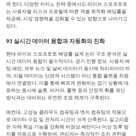
케 한다. 다양한 카지노 전략 중에서도 라이브 스포츠토토
는 사용자별 리스크 프로필에 따른 개별 최적화 배당률을
제공해, 시장 경쟁력을 강화할 수 있는 방향으로 나아가고
있다.
9.1 실시간 데이터 융합과 자동화의 진화
현대 라이브 스포츠토토 배당률 설계 논리 구조 분석은 실
시간 데이터 융합이 필수적이다. 경기 진행 정보, 사용자 베
팅 패턴, 외부 뉴스 및 날씨 데이터가 동시에 처리되어야 하
며, 이들 데이터는 단편적 시스템이 아닌 통합 플랫폼 차원
에서 연결된다. 이를 통해 빠르게 변화하는 경기 상황에 대
응하는 동시에 슬롯, 바카라, 룰렛 등의 안정적 확률 계산
방식과는 대비되는 유연한 조정 체계가 구축된다.
예컨대, 고성능 클라우드 컴퓨팅과 엣지 컴퓨팅의 적용으
로 데이터 수집 및 전처리 시간이 크게 단축된다. 알고리즘
은 자체 학습 기능을 강화해 비정상 패턴이나 이상 징후 탐
지를 자동으로 수행하며, 관리자는 즉각적인 조치 권한을