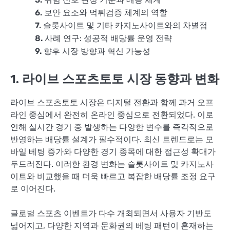
6.
보안 요소와 먹튀검증 체계의 역할
7.
슬롯사이트 및 기타 카지노사이트와의 차별점
8.
사례 연구: 성공적 배당률 운영 전략
9.
향후 시장 방향과 혁신 가능성
1. 라이브 스포츠토토 시장 동향과 변화
라이브 스포츠토토 시장은 디지털 전환과 함께 과거 오프
라인 중심에서 완전히 온라인 중심으로 전환되었다. 이로
인해 실시간 경기 중 발생하는 다양한 변수를 즉각적으로
반영하는 배당률 설계가 필수적이다. 최신 트렌드로는 모
바일 베팅 증가와 다양한 경기 종목에 대한 접근성 확대가
두드러진다. 이러한 환경 변화는 슬롯사이트 및 카지노사
이트와 비교했을 때 더욱 빠르고 복잡한 배당률 조정 요구
로 이어진다.
글로벌 스포츠 이벤트가 다수 개최되면서 사용자 기반도
넓어지고, 다양한 지역과 문화권의 베팅 패턴이 혼재하는