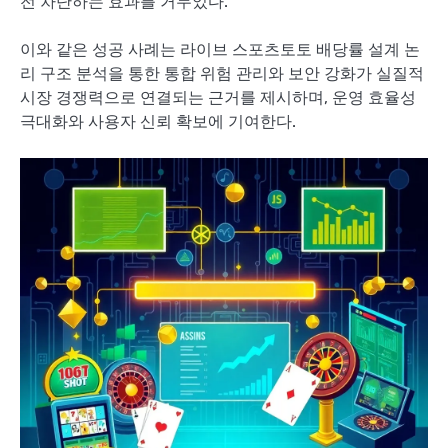
전 차단하는 효과를 거두었다.
이와 같은 성공 사례는 라이브 스포츠토토 배당률 설계 논
리 구조 분석을 통한 통합 위험 관리와 보안 강화가 실질적
시장 경쟁력으로 연결되는 근거를 제시하며, 운영 효율성
극대화와 사용자 신뢰 확보에 기여한다.