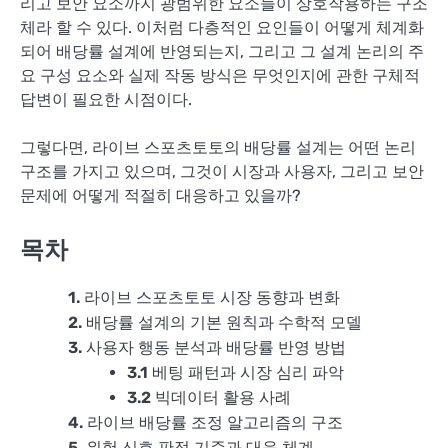
리고 보안 요소까지 광범위한 요소들이 상호작용하는 구조
체라 할 수 있다. 이처럼 다층적인 요인들이 어떻게 체계화
되어 배당률 설계에 반영되는지, 그리고 그 설계 논리의 주
요 구성 요소와 실제 작동 방식은 무엇인지에 관한 구체적
답변이 필요한 시점이다.
그렇다면, 라이브 스포츠토토의 배당률 설계는 어떤 논리
구조를 가지고 있으며, 그것이 시장과 사용자, 그리고 보안
문제에 어떻게 적절히 대응하고 있을까?
목차
1.
라이브 스포츠토토 시장 동향과 변화
2.
배당률 설계의 기본 원칙과 수학적 모델
3.
사용자 행동 분석과 배당률 반영 방법
3.1
베팅 패턴과 시장 심리 파악
3.2
빅데이터 활용 사례
4.
라이브 배당률 조정 알고리즘의 구조
5.
위험 신호 판정 기준과 대응 체계