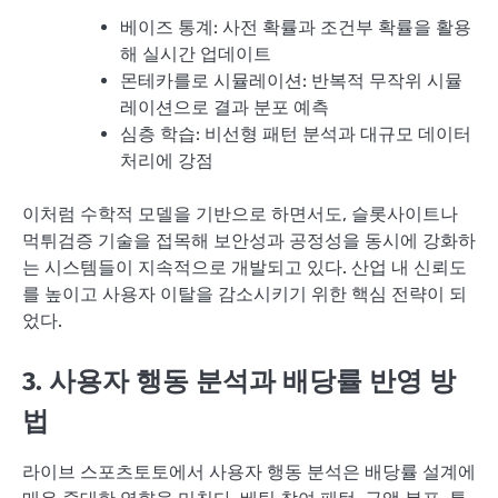
베이즈 통계: 사전 확률과 조건부 확률을 활용
해 실시간 업데이트
몬테카를로 시뮬레이션: 반복적 무작위 시뮬
레이션으로 결과 분포 예측
심층 학습: 비선형 패턴 분석과 대규모 데이터
처리에 강점
이처럼 수학적 모델을 기반으로 하면서도, 슬롯사이트나
먹튀검증 기술을 접목해 보안성과 공정성을 동시에 강화하
는 시스템들이 지속적으로 개발되고 있다. 산업 내 신뢰도
를 높이고 사용자 이탈을 감소시키기 위한 핵심 전략이 되
었다.
3. 사용자 행동 분석과 배당률 반영 방
법
라이브 스포츠토토에서 사용자 행동 분석은 배당률 설계에