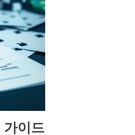
수 가이드