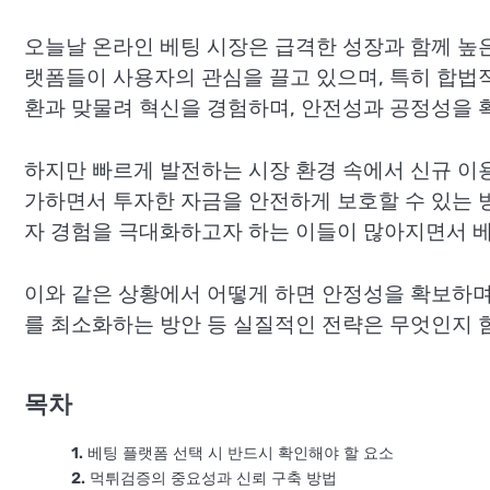
오늘날 온라인 베팅 시장은 급격한 성장과 함께 높
랫폼들이 사용자의 관심을 끌고 있으며, 특히 합법적
환과 맞물려 혁신을 경험하며, 안전성과 공정성을 
하지만 빠르게 발전하는 시장 환경 속에서 신규 이
가하면서 투자한 자금을 안전하게 보호할 수 있는 방
자 경험을 극대화하고자 하는 이들이 많아지면서 베
이와 같은 상황에서 어떻게 하면 안정성을 확보하며,
를 최소화하는 방안 등 실질적인 전략은 무엇인지 
목차
1.
베팅 플랫폼 선택 시 반드시 확인해야 할 요소
2.
먹튀검증의 중요성과 신뢰 구축 방법