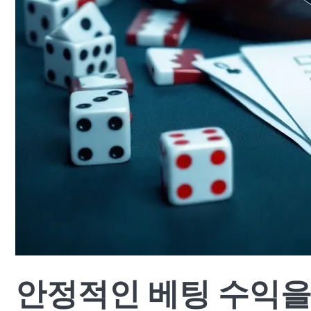
안정적인 베팅 수익을