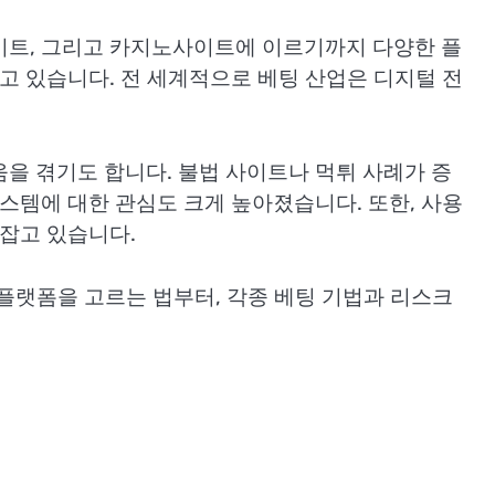
이트, 그리고 카지노사이트에 이르기까지 다양한 플
고 있습니다. 전 세계적으로 베팅 산업은 디지털 전
을 겪기도 합니다. 불법 사이트나 먹튀 사례가 증
스템에 대한 관심도 크게 높아졌습니다. 또한, 사용
 잡고 있습니다.
 플랫폼을 고르는 법부터, 각종 베팅 기법과 리스크