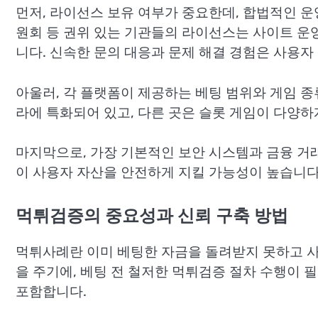
먼저, 라이선스 보유 여부가 중요한데, 합법적인 운
원회 등 권위 있는 기관들의 라이선스는 사이트 운영
니다. 신속한 문의 대응과 문제 해결 경험은 사용자
아울러, 각 플랫폼이 제공하는 베팅 범위와 게임 종
라에 특화되어 있고, 다른 곳은 슬롯 게임이 다양하
마지막으로, 가장 기본적인 보안 시스템과 금융 거래
이 사용자 자산을 안전하게 지킬 가능성이 높습니다
먹튀검증의 중요성과 신뢰 구축 방법
먹튀사례란 이미 베팅한 자금을 돌려받지 못하고 사
을 주기에, 베팅 전 철저한 먹튀검증 절차 수행이 
포함합니다.