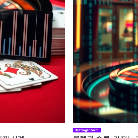
BettingInform