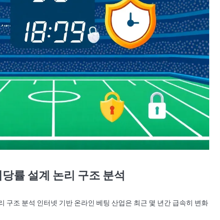
당률 설계 논리 구조 분석
 구조 분석 인터넷 기반 온라인 베팅 산업은 최근 몇 년간 급속히 변화