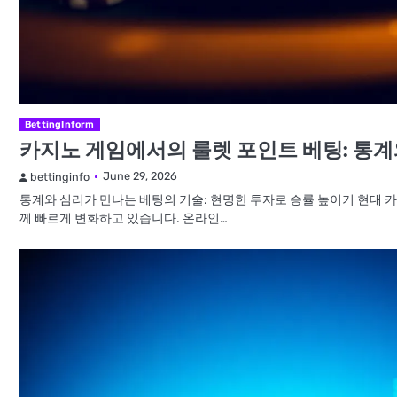
BettingInform
카지노 게임에서의 룰렛 포인트 베팅: 통계
June 29, 2026
bettinginfo
통계와 심리가 만나는 베팅의 기술: 현명한 투자로 승률 높이기 현대 
께 빠르게 변화하고 있습니다. 온라인…