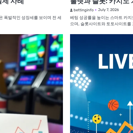
실제 사례
룰렛과 슬롯: 카지노
July 7, 2026
bettinginfo
은 폭발적인 성장세를 보이며 전 세
베팅 성공률을 높이는 스마트 카지
으며, 슬롯사이트와 토토사이트를 