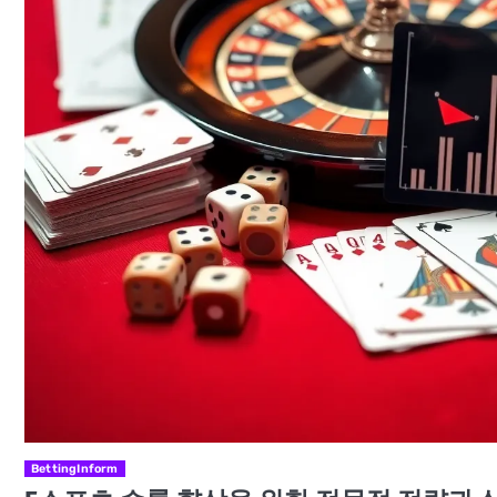
BettingInform