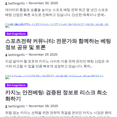
November 30, 2025
bettinginfo
데이터와 통찰로 승률을 높이는 스포츠 베팅 전략 최근 몇 년간 스포츠
베팅 산업은 빠른 속도로 진화하고 있습니다. 단순한 예측이나 운에…
BettingInform
스포츠전략 커뮤니티: 전문가와 함께하는 베팅
정보 공유 및 토론
November 29, 2025
bettinginfo
지금 알아야 할 토토와 카지노 사이트 이용 전략 온라인 베팅 산업은 과
거와 비교할 수 없을 만큼 빠르게 성장하고 있습니다. 특히…
BettingInform
카지노 안전베팅: 검증된 정보로 리스크 최소
화하기
November 28, 2025
bettinginfo
위험 없는 카지노 선택을 위한 전략적 첫걸음 온라인 카지노 시장은 팬데