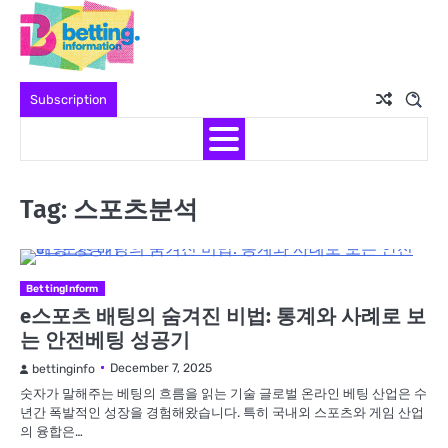
Skip
to
content
Subscription
Tag:
스포츠분석
BettingInform
e스포츠 배팅의 숨겨진 비법: 통계와 사례로 보
는 안전베팅 성공기
December 7, 2025
bettinginfo
숫자가 말해주는 베팅의 흐름을 읽는 기술 글로벌 온라인 베팅 산업은 수
년간 폭발적인 성장을 경험해왔습니다. 특히 국내외 스포츠와 게임 산업
의 융합은…