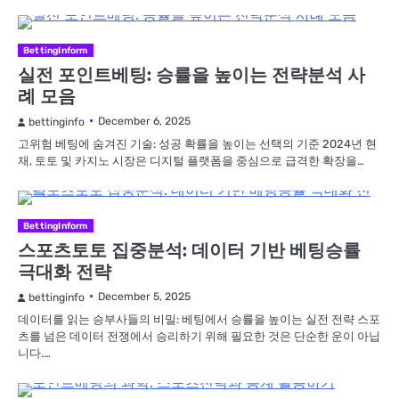
BettingInform
실전 포인트베팅: 승률을 높이는 전략분석 사
례 모음
December 6, 2025
bettinginfo
고위험 베팅에 숨겨진 기술: 성공 확률을 높이는 선택의 기준 2024년 현
재, 토토 및 카지노 시장은 디지털 플랫폼을 중심으로 급격한 확장을…
BettingInform
스포츠토토 집중분석: 데이터 기반 베팅승률
극대화 전략
December 5, 2025
bettinginfo
데이터를 읽는 승부사들의 비밀: 베팅에서 승률을 높이는 실전 전략 스포
츠를 넘은 데이터 전쟁에서 승리하기 위해 필요한 것은 단순한 운이 아닙
니다.…