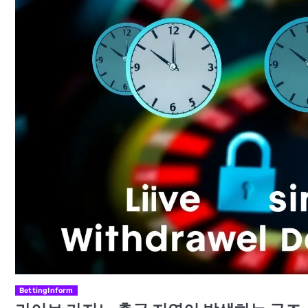
BettingInform