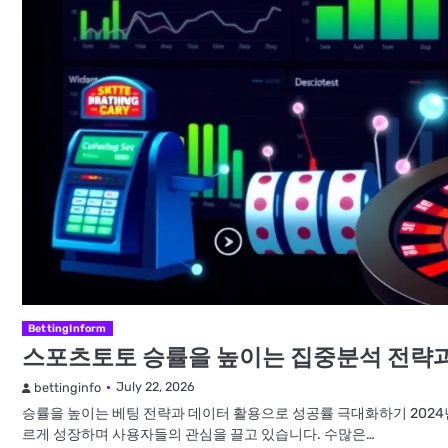
BettingInform
스포츠토토 승률을 높이는 집중분석 전략
July 22, 2026
bettinginfo
승률을 높이는 베팅 전략과 데이터 활용으로 성공률 극대화하기 2024
르게 성장하며 사용자들의 관심을 끌고 있습니다. 수많은…