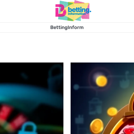
BettingInform