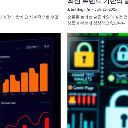
최신 트렌드 기반의 
July 23, 2026
bettinginfo
한 성장과 함께 전 세계적으로 수많
승률을 높이는 슬롯 게임의 실전 접
랫폼이 빠르게 성장하고 있습니다. 