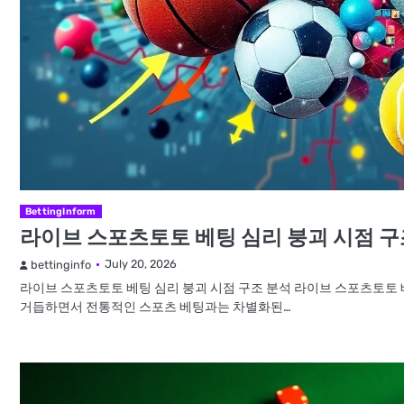
BettingInform
라이브 스포츠토토 베팅 심리 붕괴 시점 구
July 20, 2026
bettinginfo
라이브 스포츠토토 베팅 심리 붕괴 시점 구조 분석 라이브 스포츠토토
거듭하면서 전통적인 스포츠 베팅과는 차별화된…