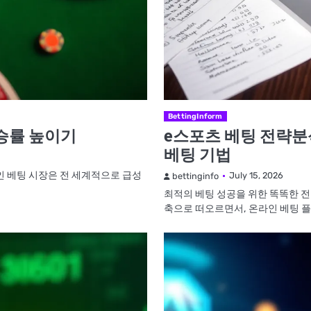
BettingInform
승률 높이기
e스포츠 베팅 전략분
베팅 기법
인 베팅 시장은 전 세계적으로 급성
July 15, 2026
bettinginfo
최적의 베팅 성공을 위한 똑똑한 
축으로 떠오르면서, 온라인 베팅 