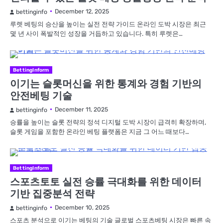
December 12, 2025
bettinginfo
루렛 베팅의 승산을 높이는 실전 전략 가이드 온라인 도박 시장은 최근
몇 년 사이 폭발적인 성장을 거듭하고 있습니다. 특히 루렛은…
BettingInform
이기는 슬롯머신을 위한 통계와 경험 기반의
안전베팅 기술
December 11, 2025
bettinginfo
승률을 높이는 슬롯 전략의 정석 디지털 도박 시장이 급격히 확장하며,
슬롯 게임을 포함한 온라인 베팅 플랫폼은 지금 그 어느 때보다…
BettingInform
스포츠토토 실전 승률 극대화를 위한 데이터
기반 집중분석 전략
December 10, 2025
bettinginfo
스포츠 분석으로 이기는 베팅의 기술 글로벌 스포츠베팅 시장은 빠른 속