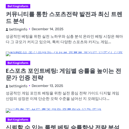
BettingInform
커뮤니티를 통한 스포츠전략 발전과 최신 트렌
드 분석
December 14, 2025
bettinginfo
성공적인 베팅을 위한 실전 노하우와 심층 분석 온라인 베팅 시장은 해마
다 그 규모가 커지고 있으며, 특히 다양한 스포츠와 카지노 게임,…
BettingInform
E스포츠 포인트베팅: 게임별 승률을 높이는 전
문가 인증 전략
December 13, 2025
bettinginfo
성공적인 게임 포인트 베팅을 위한 실전 중심 전략 가이드 디지털 게임
산업의 성장은 이제 단순한 오락 수준을 넘어선 지 오래입니다.…
BettingInform
신뢰할 수 있는 룰렛 베팅 승률향상 전략 분석