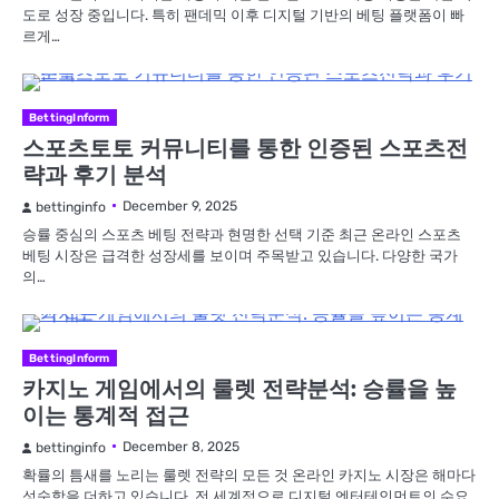
도로 성장 중입니다. 특히 팬데믹 이후 디지털 기반의 베팅 플랫폼이 빠
르게…
BettingInform
스포츠토토 커뮤니티를 통한 인증된 스포츠전
략과 후기 분석
December 9, 2025
bettinginfo
승률 중심의 스포츠 베팅 전략과 현명한 선택 기준 최근 온라인 스포츠
베팅 시장은 급격한 성장세를 보이며 주목받고 있습니다. 다양한 국가
의…
BettingInform
카지노 게임에서의 룰렛 전략분석: 승률을 높
이는 통계적 접근
December 8, 2025
bettinginfo
확률의 틈새를 노리는 룰렛 전략의 모든 것 온라인 카지노 시장은 해마다
성숙함을 더하고 있습니다. 전 세계적으로 디지털 엔터테인먼트의 수요