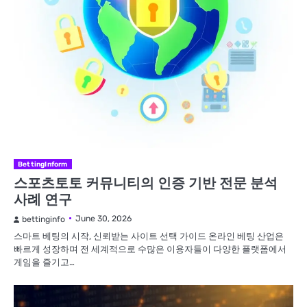
BettingInform
스포츠토토 커뮤니티의 인증 기반 전문 분석
사례 연구
June 30, 2026
bettinginfo
스마트 베팅의 시작, 신뢰받는 사이트 선택 가이드 온라인 베팅 산업은
빠르게 성장하며 전 세계적으로 수많은 이용자들이 다양한 플랫폼에서
게임을 즐기고…