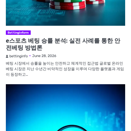
BettingInform
e스포츠 베팅 승률 분석: 실전 사례를 통한 안
전베팅 방법론
June 28, 2026
bettinginfo
베팅 시장에서 승률을 높이는 안전하고 체계적인 접근법 글로벌 온라인
베팅 시장은 지난 수년간 비약적인 성장을 이루며 다양한 플랫폼과 게임
이 등장하고…