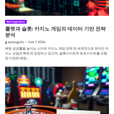
BettingInform
룰렛과 슬롯: 카지노 게임의 데이터 기반 전략
분석
July 7, 2026
bettinginfo
베팅 성공률을 높이는 스마트 카지노 게임 전략 전 세계적으로 온라인 카
지노 산업은 빠르게 성장하고 있으며, 슬롯사이트와 토토사이트를 포함
한 다양한 베팅…