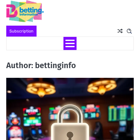
Skip
to
content
Subscription
Author:
bettinginfo