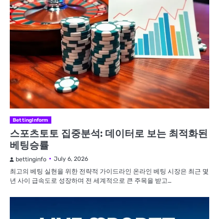
BettingInform
스포츠토토 집중분석: 데이터로 보는 최적화된
베팅승률
July 6, 2026
bettinginfo
최고의 베팅 실현을 위한 전략적 가이드라인 온라인 베팅 시장은 최근 몇
년 사이 급속도로 성장하며 전 세계적으로 큰 주목을 받고…