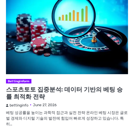
BettingInform
스포츠토토 집중분석: 데이터 기반의 베팅 승
률 최적화 전략
June 27, 2026
bettinginfo
베팅 성공률을 높이는 과학적 접근과 실전 전략 온라인 베팅 시장은 글로
벌 경제와 디지털 기술의 발전에 힘입어 빠르게 성장하고 있습니다. 특
히…